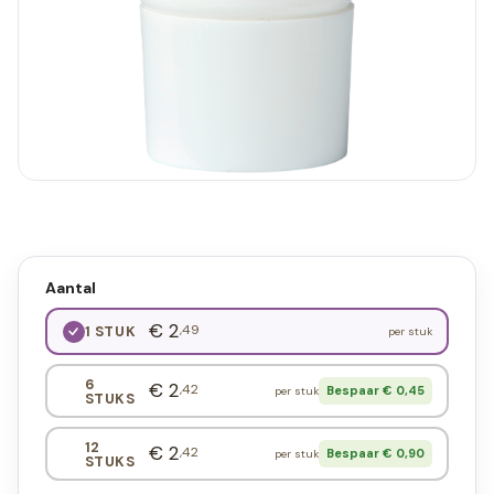
Aantal
€ 2
,49
1 STUK
per stuk
6
€ 2
,42
Bespaar € 0,45
per stuk
STUKS
12
€ 2
,42
Bespaar € 0,90
per stuk
STUKS