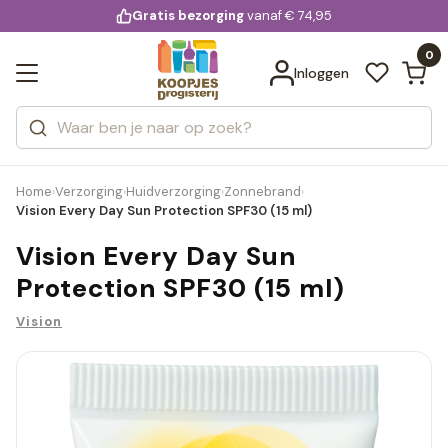
KD.
Gratis bezorging
voor 20:00 uur besteld
vanaf € 74,95
Bekijk alle resultaten
extra
Zoeken
0
Categorieën
Inloggen
Merken
Home
Verzorging
Huidverzorging
Zonnebrand
›
›
›
›
Vision Every Day Sun Protection SPF30 (15 ml)
Vision Every Day Sun
Protection SPF30 (15 ml)
Vision