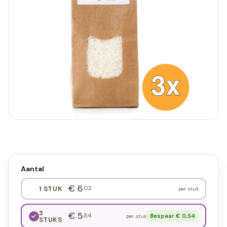
Aantal
€ 6
,02
1 STUK
per stuk
3
€ 5
,84
Bespaar € 0,54
per stuk
STUKS