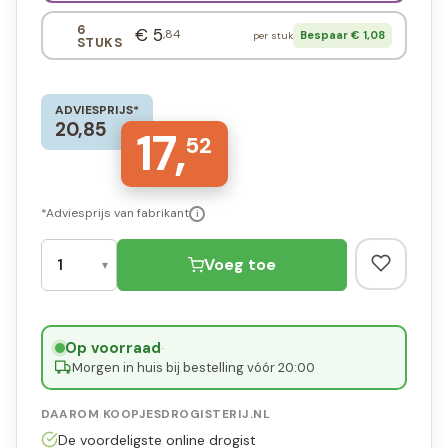
6
€ 5
,84
Bespaar € 1,08
per stuk
STUKS
ADVIESPRIJS*
20,85
17,
52
*Adviesprijs van fabrikant
i
Voeg toe
Op voorraad
·
Morgen in huis bij bestelling vóór 20:00
DAAROM KOOPJESDROGISTERIJ.NL
De voordeligste online drogist