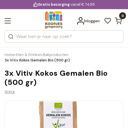
KD.
Gratis bezorging
voor 20:00 uur besteld
vanaf € 74,95
Bekijk alle resultaten
extra
Zoeken
0
Categorieën
Inloggen
Merken
Home
Eten & Drinken
Bakproducten
›
›
›
3x Vitiv Kokos Gemalen Bio (500 gr)
3x Vitiv Kokos Gemalen Bio
(500 gr)
Vitiv