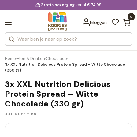
KD.
Gratis bezorging
voor 20:00 uur besteld
vanaf € 74,95
Bekijk alle resultaten
extra
Zoeken
0
Categorieën
Inloggen
Merken
Home
Eten & Drinken
Chocolade
›
›
›
3x XXL Nutrition Delicious Protein Spread – Witte Chocolade
(330 gr)
3x XXL Nutrition Delicious
Protein Spread – Witte
Chocolade (330 gr)
XXL Nutrition