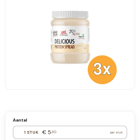
Aantal
€ 5
,30
1 STUK
per stuk