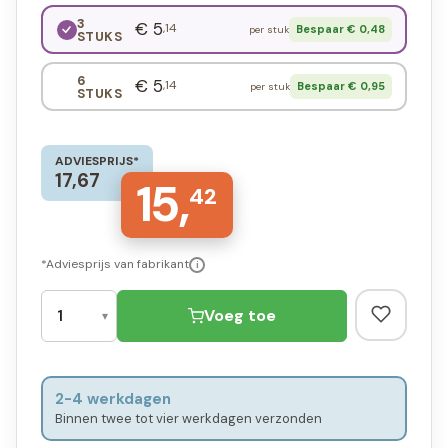
3
€ 5
,14
Bespaar € 0,48
per stuk
STUKS
6
€ 5
,14
Bespaar € 0,95
per stuk
STUKS
ADVIESPRIJS*
17,67
15,
42
*Adviesprijs van fabrikant
i
Voeg toe
2-4 werkdagen
Binnen twee tot vier werkdagen verzonden