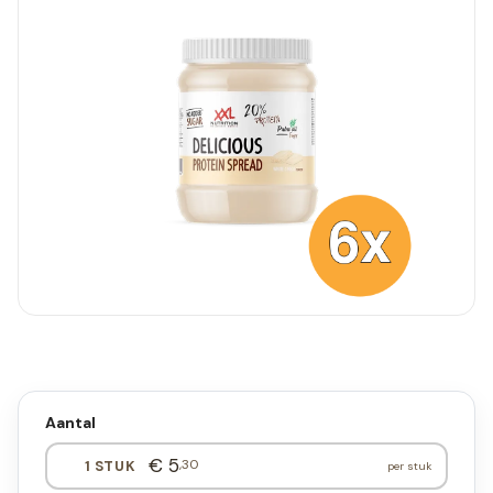
Aantal
€ 5
,30
1 STUK
per stuk