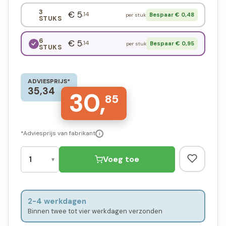
3
€ 5
,14
Bespaar € 0,48
per stuk
STUKS
6
€ 5
,14
Bespaar € 0,95
per stuk
STUKS
ADVIESPRIJS*
35,34
30,
85
*Adviesprijs van fabrikant
i
Voeg toe
2-4 werkdagen
Binnen twee tot vier werkdagen verzonden