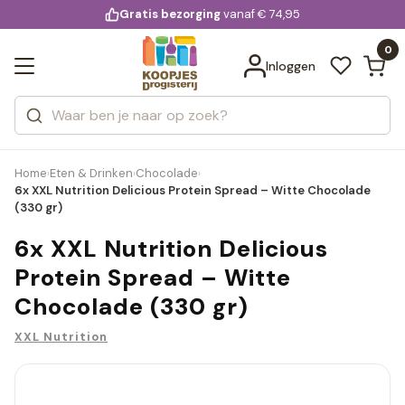
KD.
Gratis bezorging
voor 20:00 uur besteld
vanaf € 74,95
Bekijk alle resultaten
extra
Zoeken
0
Categorieën
Inloggen
Merken
Home
Eten & Drinken
Chocolade
›
›
›
6x XXL Nutrition Delicious Protein Spread – Witte Chocolade
(330 gr)
6x XXL Nutrition Delicious
Protein Spread – Witte
Chocolade (330 gr)
XXL Nutrition