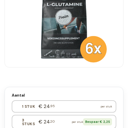
Aantal
€ 24
,95
1 STUK
per stuk
3
€ 24
,20
Bespaar € 2,25
per stuk
STUKS