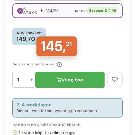
6
€ 24
,20
Bespaar € 4,49
per stuk
STUKS
ADVIESPRIJS*
149,70
145,
21
*Adviesprijs van fabrikant
i
Voeg toe
2-4 werkdagen
Binnen twee tot vier werkdagen verzonden
DAAROM KOOPJESDROGISTERIJ.NL
De voordeligste online drogist