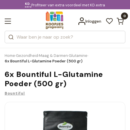
KD.
Gratis bezorging
voor 20:00 uur besteld
Profiteer van extra voordeel met KD.extra
Bekijk alle resultaten
extra
Zoeken
0
Categorieën
Inloggen
Merken
Home
Gezondheid
Maag & Darmen
Glutamine
›
›
›
›
6x Bountiful L-Glutamine Poeder (500 gr)
6x Bountiful L-Glutamine
Poeder (500 gr)
Bountiful