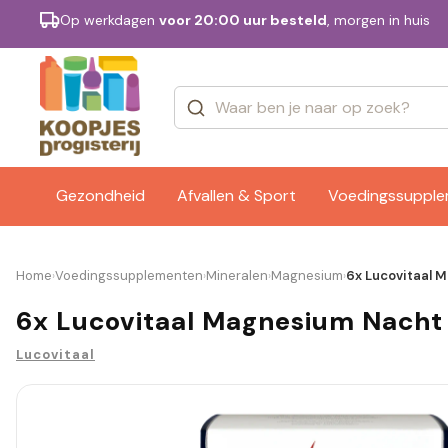
Op werkdagen
voor 20:00 uur besteld
, morgen in huis
Categorieën
Merken
Gezondheid
Afvallen & Sport
Voedingssuppl
Home
Voedingssupplementen
Mineralen
Magnesium
6x Lucovitaal 
›
›
›
›
6x Lucovitaal Magnesium Nacht 
Lucovitaal