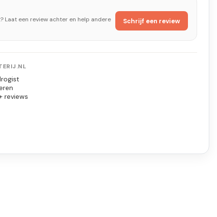
t? Laat een review achter en help andere
Schrijf een review
ERIJ.NL
rogist
eren
+ reviews