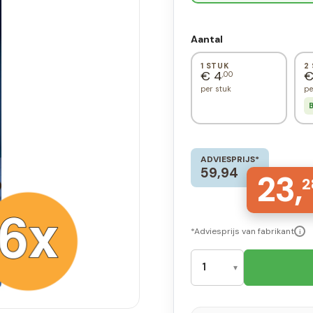
Aantal
1 STUK
2
€ 4
€
,00
per stuk
pe
B
ADVIESPRIJS*
59,94
23,
2
*Adviesprijs van fabrikant
i