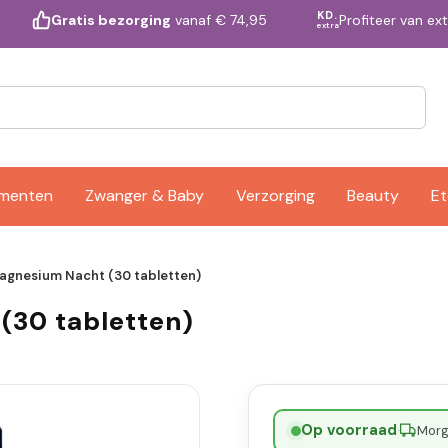
KD.
Profiteer van ex
Gratis bezorging
vanaf € 74,95
extra
ementen
Zwanger & Baby
Verzorging
Beauty
Et
Magnesium Nacht (30 tabletten)
(30 tabletten)
Op voorraad
·
Morge