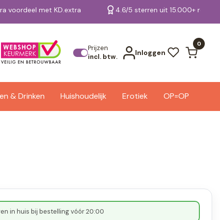
tra voordeel met KD.extra
4.6/5 sterren uit 15.000+ review
Bekijk alle resultaten
0
Prijzen
Inloggen
incl. btw.
en & Drinken
Huishoudelijk
Erotiek
OP=OP
n in huis bij bestelling vóór 20:00