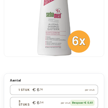
Aantal
€ 6
,74
1 STUK
per stuk
3
€ 6
,54
Bespaar € 0,61
per stuk
STUKS