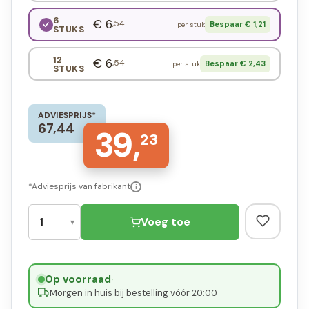
6
€ 6
,54
Bespaar € 1,21
per stuk
STUKS
12
€ 6
,54
Bespaar € 2,43
per stuk
STUKS
ADVIESPRIJS*
67,44
39,
23
*Adviesprijs van fabrikant
i
Voeg toe
Op voorraad
·
Morgen in huis bij bestelling vóór 20:00