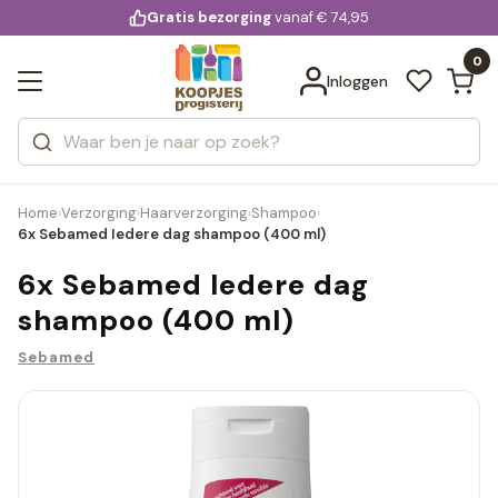
KD.
Gratis bezorging
voor 20:00 uur besteld
vanaf € 74,95
Bekijk alle resultaten
extra
Zoeken
0
Categorieën
Inloggen
Merken
Home
Verzorging
Haarverzorging
Shampoo
›
›
›
›
6x Sebamed Iedere dag shampoo (400 ml)
6x Sebamed Iedere dag
shampoo (400 ml)
Sebamed