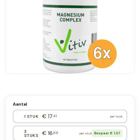
Aantal
€ 17
,41
1 STUK
per stuk
3
€ 16
,89
Bespaar € 1,57
per stuk
STUKS