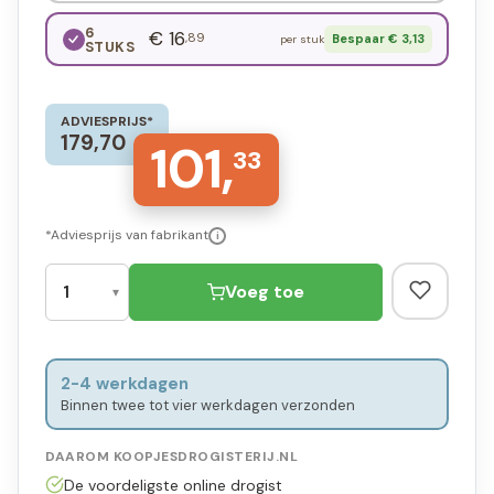
6
€ 16
,89
Bespaar € 3,13
per stuk
STUKS
ADVIESPRIJS*
179,70
101,
33
*Adviesprijs van fabrikant
i
Voeg toe
2-4 werkdagen
Binnen twee tot vier werkdagen verzonden
DAAROM KOOPJESDROGISTERIJ.NL
De voordeligste online drogist