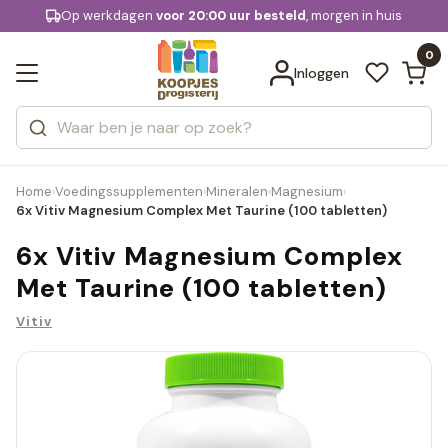
KD.
Op werkdagen
Gratis bezorging
voor 20:00 uur besteld
vanaf € 74,95
, morgen in huis
Bekijk alle resultaten
extra
Zoeken
0
Categorieën
Inloggen
Merken
Home
Voedingssupplementen
Mineralen
Magnesium
›
›
›
›
6x Vitiv Magnesium Complex Met Taurine (100 tabletten)
6x Vitiv Magnesium Complex
Met Taurine (100 tabletten)
Vitiv