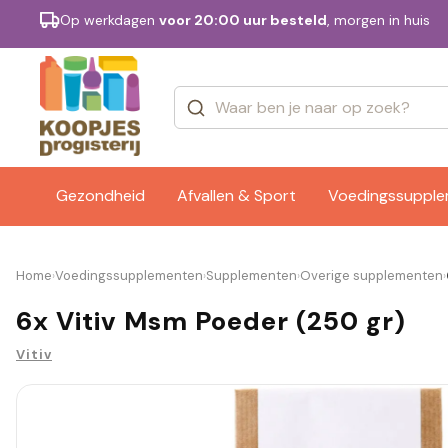
Op werkdagen
voor 20:00 uur besteld
, morgen in huis
Categorieën
Merken
Gezondheid
Afvallen & Sport
Voedingssuppl
Home
Voedingssupplementen
Supplementen
Overige supplementen
›
›
›
›
6x Vitiv Msm Poeder (250 gr)
Vitiv