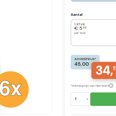
Aantal
1 STUK
€ 5
,86
per stuk
ADVIESPRIJS*
45,00
34,
1
*Adviesprijs van fabrikant
i