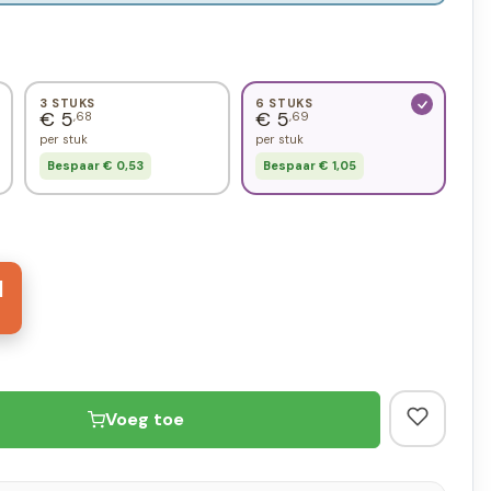
3 STUKS
6 STUKS
€ 5
€ 5
,68
,69
per stuk
per stuk
Bespaar € 0,53
Bespaar € 1,05
1
Voeg toe