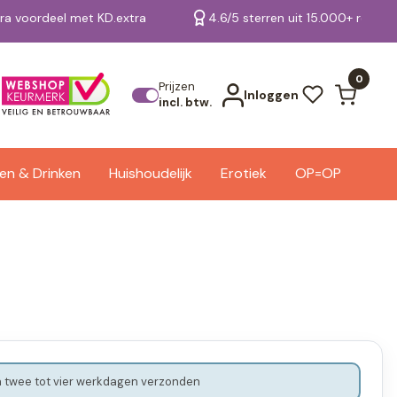
tra voordeel met KD.extra
4.6/5 sterren uit 15.000+ review
Bekijk alle resultaten
0
Prijzen
Inloggen
incl. btw.
en & Drinken
Huishoudelijk
Erotiek
OP=OP
 twee tot vier werkdagen verzonden