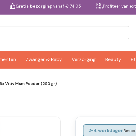
KD.
Profiteer van ex
Gratis bezorging
vanaf € 74,95
extra
ementen
Zwanger & Baby
Verzorging
Beauty
Et
6x Vitiv Msm Poeder (250 gr)
2-4 werkdagen
Binnen