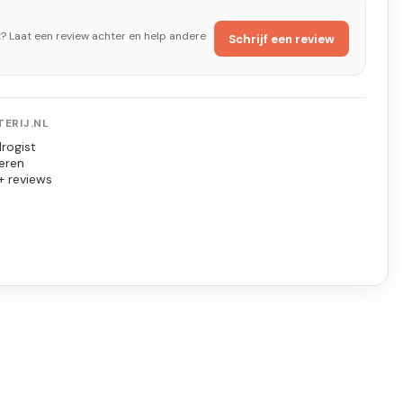
t? Laat een review achter en help andere
Schrijf een review
ERIJ.NL
rogist
eren
+ reviews