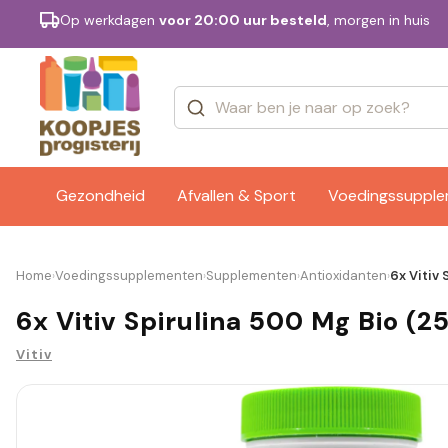
Op werkdagen
voor 20:00 uur besteld
, morgen in huis
Categorieën
Merken
Gezondheid
Afvallen & Sport
Voedingssuppl
Home
Voedingssupplementen
Supplementen
Antioxidanten
6x Vitiv 
›
›
›
›
6x Vitiv Spirulina 500 Mg Bio (2
Vitiv