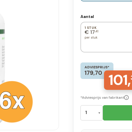
Aantal
1 STUK
€ 17
,41
per stuk
ADVIESPRIJS*
179,70
101,
*Adviesprijs van fabrikant
i