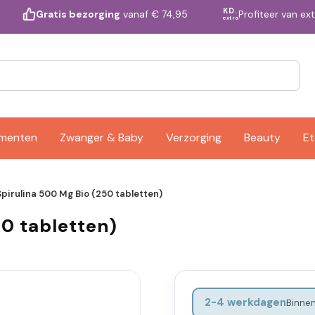
KD.
Profiteer van ex
Gratis bezorging
vanaf € 74,95
extra
ementen
Zwanger & Baby
Verzorging
Beauty
Et
Spirulina 500 Mg Bio (250 tabletten)
50 tabletten)
2-4 werkdagen
Binnen