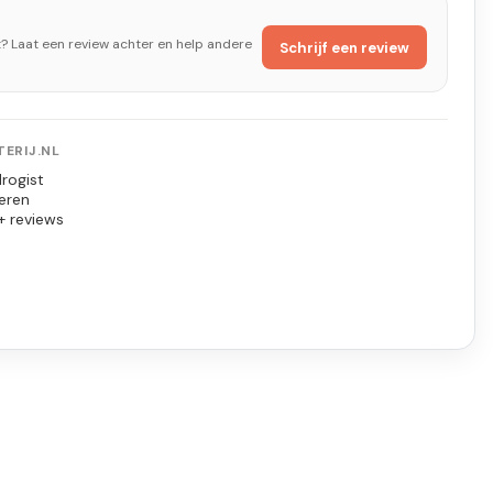
t? Laat een review achter en help andere
Schrijf een review
ERIJ.NL
rogist
eren
+ reviews