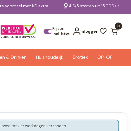
tra voordeel met KD.extra
4.6/5 sterren uit 15.000+ review
Bekijk alle resultaten
0
Prijzen
Inloggen
incl. btw.
en & Drinken
Huishoudelijk
Erotiek
OP=OP
 twee tot vier werkdagen verzonden