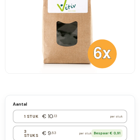
Aantal
€ 10
,13
1 STUK
per stuk
3
€ 9
,83
Bespaar € 0,91
per stuk
STUKS