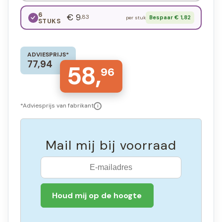
6
€ 9
,83
Bespaar € 1,82
per stuk
STUKS
ADVIESPRIJS*
77,94
58,
96
*Adviesprijs van fabrikant
i
Mail mij bij voorraad
Houd mij op de hoogte