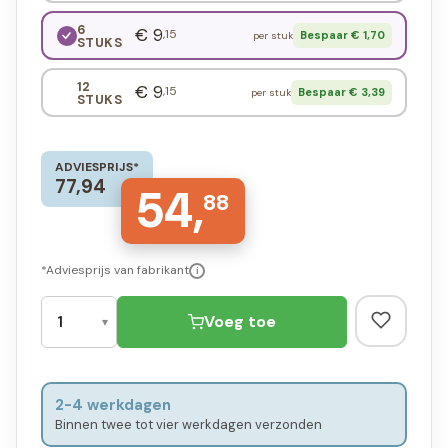
6
€ 9
,15
Bespaar € 1,70
per stuk
STUKS
12
€ 9
,15
Bespaar € 3,39
per stuk
STUKS
ADVIESPRIJS*
77,94
54,
88
*Adviesprijs van fabrikant
i
Voeg toe
2-4 werkdagen
Binnen twee tot vier werkdagen verzonden