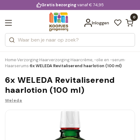
KD.
Gratis bezorging
voor 20:00 uur besteld
vanaf € 74,95
Bekijk alle resultaten
extra
Zoeken
0
Categorieën
Inloggen
Merken
Home
Verzorging
Haarverzorging
Haarcrème, -olie en -serum
›
›
›
›
Haarserums
6x WELEDA Revitaliserend haarlotion (100 ml)
›
6x WELEDA Revitaliserend
haarlotion (100 ml)
Weleda