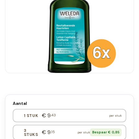
Aantal
€ 9
,43
1 STUK
per stuk
3
€ 9
,15
Bespaar € 0,85
per stuk
STUKS