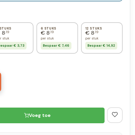
 STUKS
6 STUKS
12 STUKS
 8
€ 8
€ 8
,19
,19
,19
r stuk
per stuk
per stuk
espaar € 3,73
Bespaar € 7,46
Bespaar € 14,92
Voeg toe