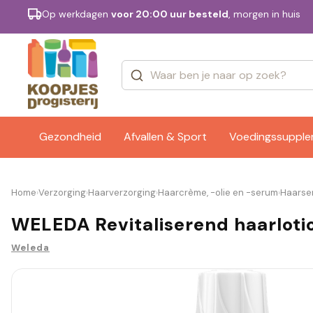
Op werkdagen
voor 20:00 uur besteld
, morgen in huis
Categorieën
Merken
Gezondheid
Afvallen & Sport
Voedingssuppl
Home
Verzorging
Haarverzorging
Haarcrème, -olie en -serum
Haarse
›
›
›
›
WELEDA Revitaliserend haarloti
Weleda