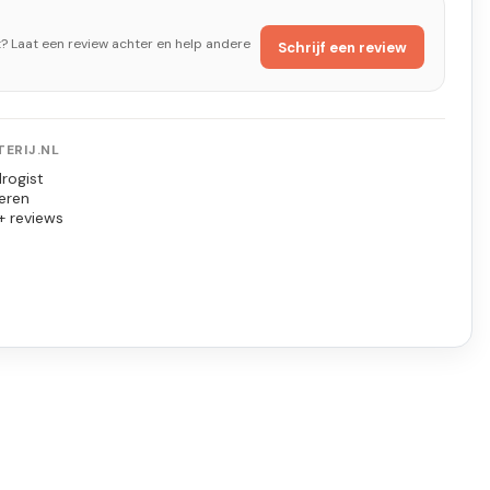
t? Laat een review achter en help andere
Schrijf een review
ERIJ.NL
rogist
eren
+ reviews