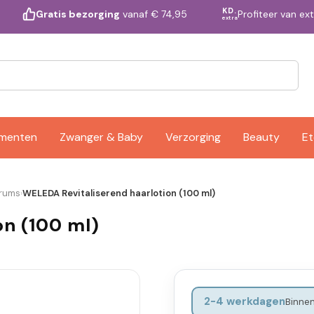
KD.
Profiteer van ex
Gratis bezorging
vanaf € 74,95
extra
ementen
Zwanger & Baby
Verzorging
Beauty
Et
rums
WELEDA Revitaliserend haarlotion (100 ml)
›
on (100 ml)
2-4 werkdagen
Binnen