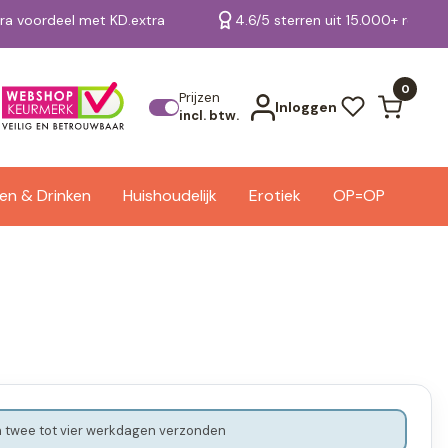
tra voordeel met KD.extra
4.6/5 sterren uit 15.000+ review
Bekijk alle resultaten
0
Prijzen
Inloggen
incl. btw.
en & Drinken
Huishoudelijk
Erotiek
OP=OP
 twee tot vier werkdagen verzonden