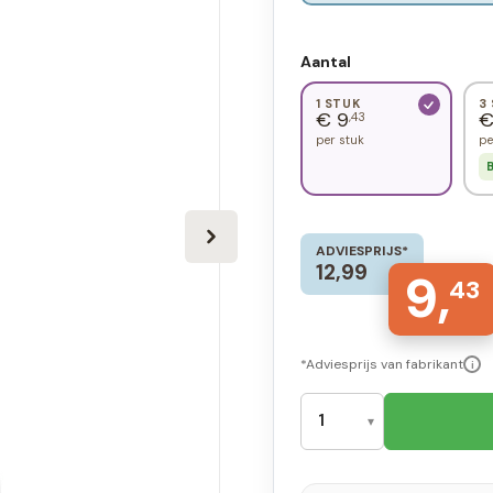
Aantal
1 STUK
3
€ 9
€
,43
per stuk
pe
B
ADVIESPRIJS*
12,99
9,
43
*Adviesprijs van fabrikant
i