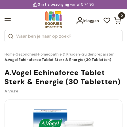
KD.
Gratis bezorging
voor 20:00 uur besteld
vanaf € 74,95
Bekijk alle resultaten
extra
Zoeken
0
Categorieën
Inloggen
Merken
Home
Gezondheid
Homeopathie & Kruiden
Kruidenpreparaten
›
›
›
›
A.Vogel Echinaforce Tablet Sterk & Energie (30 Tabletten)
A.Vogel Echinaforce Tablet
Sterk & Energie (30 Tabletten)
A.Vogel