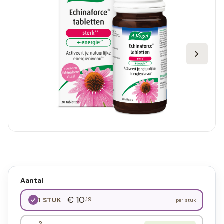
Aantal
€ 10
,19
1 STUK
per stuk
2