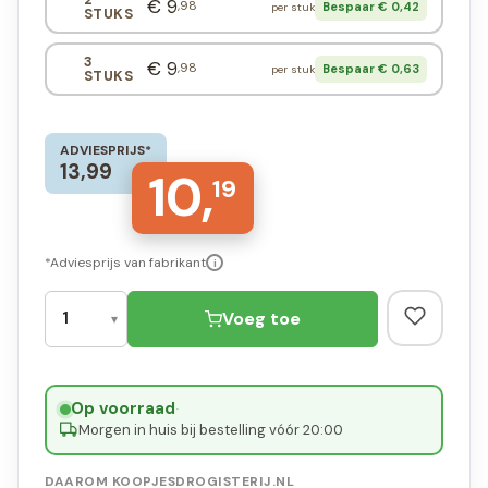
€ 9
,98
Bespaar € 0,42
per stuk
STUKS
3
€ 9
,98
Bespaar € 0,63
per stuk
STUKS
ADVIESPRIJS*
13,99
10,
19
*Adviesprijs van fabrikant
i
Voeg toe
Op voorraad
·
Morgen in huis bij bestelling vóór 20:00
DAAROM KOOPJESDROGISTERIJ.NL