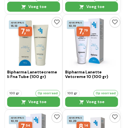
Voeg toe
Voeg toe
ADVIESPRIJS
ADVIESPRIJS
15,13
10,19
7,
7,
99
79
Bipharma Lanettecreme
Bipharma Lanette
Ii Fna Tube (100 gr)
Vetcreme 10 (100 gr)
100 gr
Op voorraad
100 gr
Op voorraad
Voeg toe
Voeg toe
ADVIESPRIJS
ADVIESPRIJS
10,19
10,29
7,
8,
54
14