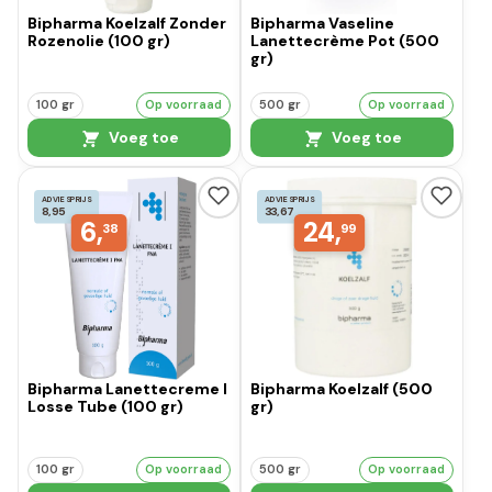
Bipharma Koelzalf Zonder
Bipharma Vaseline
Rozenolie (100 gr)
Lanettecrème Pot (500
gr)
100 gr
Op voorraad
500 gr
Op voorraad
Voeg toe
Voeg toe
ADVIESPRIJS
ADVIESPRIJS
8,95
33,67
6,
24,
38
99
Bipharma Lanettecreme I
Bipharma Koelzalf (500
Losse Tube (100 gr)
gr)
100 gr
Op voorraad
500 gr
Op voorraad