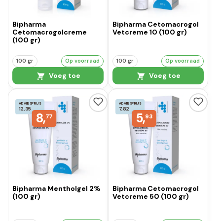
Bipharma
Bipharma Cetomacrogol
Cetomacrogolcreme
Vetcreme 10 (100 gr)
(100 gr)
100 gr
Op voorraad
100 gr
Op voorraad
Voeg toe
Voeg toe
ADVIESPRIJS
ADVIESPRIJS
12,35
7,82
8,
5,
77
93
Bipharma Mentholgel 2%
Bipharma Cetomacrogol
(100 gr)
Vetcreme 50 (100 gr)