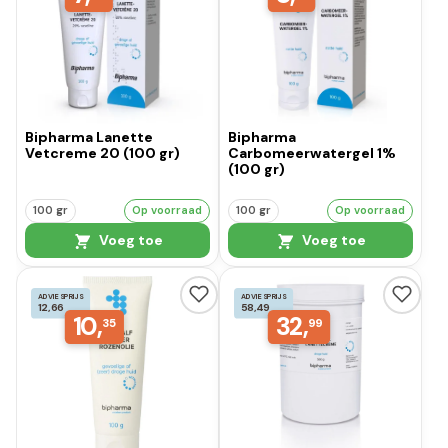
Bipharma Lanette
Bipharma
Vetcreme 20 (100 gr)
Carbomeerwatergel 1%
(100 gr)
100 gr
Op voorraad
100 gr
Op voorraad
Voeg toe
Voeg toe
ADVIESPRIJS
ADVIESPRIJS
12,66
58,49
10,
32,
35
99