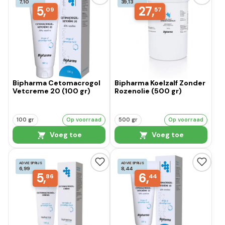
7,10
39,13
5,
27,
09
57
Bipharma Cetomacrogol
Bipharma Koelzalf Zonder
Vetcreme 20 (100 gr)
Rozenolie (500 gr)
100 gr
Op voorraad
500 gr
Op voorraad
Voeg toe
Voeg toe
ADVIESPRIJS
ADVIESPRIJS
6,99
8,44
5,
6,
86
44