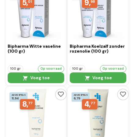
5,
9,
01
98
Bipharma Witte vaseline
Bipharma Koelzalf zonder
(100 gr)
rozenolie (100 gr)
100 gr
Op voorraad
100 gr
Op voorraad
Voeg toe
Voeg toe
ADVIESPRIJS
ADVIESPRIJS
11,94
6,79
8,
4,
77
77