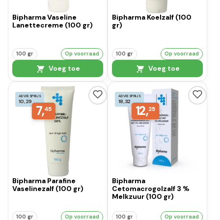
Bipharma Vaseline
Bipharma Koelzalf (100
Lanettecreme (100 gr)
gr)
100 gr
Op voorraad
100 gr
Op voorraad
Voeg toe
Voeg toe
ADVIESPRIJS
ADVIESPRIJS
10,29
18,32
7,
12,
45
25
Bipharma Parafine
Bipharma
Vaselinezalf (100 gr)
Cetomacrogolzalf 3 %
Melkzuur (100 gr)
100 gr
Op voorraad
100 gr
Op voorraad