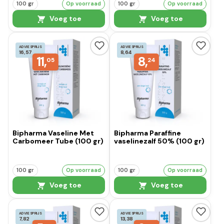
100 gr
Op voorraad
100 gr
Op voorraad
Voeg toe
Voeg toe
ADVIESPRIJS
ADVIESPRIJS
16,57
8,64
11,
8,
05
24
Bipharma Vaseline Met
Bipharma Paraffine
Carbomeer Tube (100 gr)
vaselinezalf 50% (100 gr)
100 gr
Op voorraad
100 gr
Op voorraad
Voeg toe
Voeg toe
ADVIESPRIJS
ADVIESPRIJS
7,82
13,38