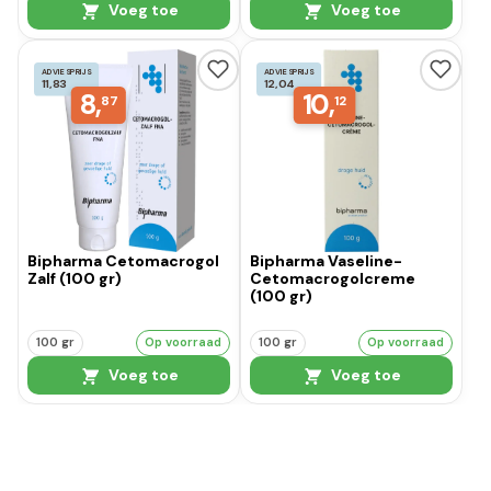
Voeg toe
Voeg toe
ADVIESPRIJS
ADVIESPRIJS
11,83
12,04
8,
10,
87
12
Bipharma Cetomacrogol
Bipharma Vaseline-
Zalf (100 gr)
Cetomacrogolcreme
(100 gr)
100 gr
Op voorraad
100 gr
Op voorraad
Voeg toe
Voeg toe