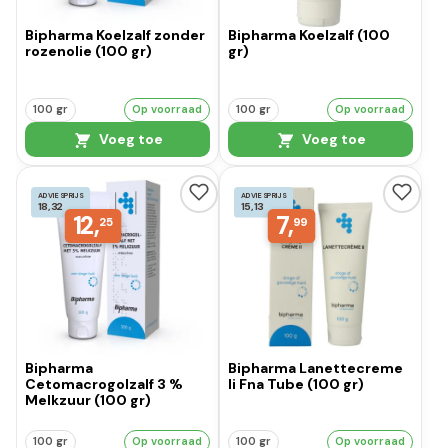
Bipharma Koelzalf zonder
Bipharma Koelzalf (100
rozenolie (100 gr)
gr)
100 gr
Op voorraad
100 gr
Op voorraad
Voeg toe
Voeg toe
ADVIESPRIJS
ADVIESPRIJS
18,32
15,13
12,
7,
25
99
Bipharma
Bipharma Lanettecreme
Cetomacrogolzalf 3 %
Ii Fna Tube (100 gr)
Melkzuur (100 gr)
100 gr
Op voorraad
100 gr
Op voorraad