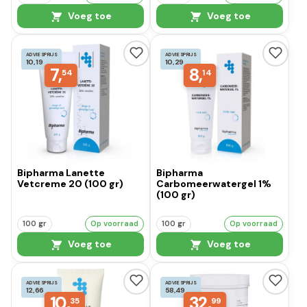
Voeg toe
Voeg toe
ADVIESPRIJS
ADVIESPRIJS
10,19
10,29
7,
8,
54
14
Bipharma Lanette
Bipharma
Vetcreme 20 (100 gr)
Carbomeerwatergel 1%
(100 gr)
100 gr
Op voorraad
100 gr
Op voorraad
Voeg toe
Voeg toe
ADVIESPRIJS
ADVIESPRIJS
12,66
58,49
10,
32,
35
99