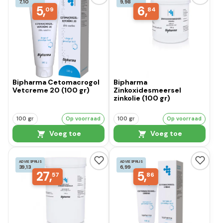
7,10
9,98
5,
6,
09
84
Bipharma Cetomacrogol
Bipharma
Vetcreme 20 (100 gr)
Zinkoxidesmeersel
zinkolie (100 gr)
100 gr
Op voorraad
100 gr
Op voorraad
Voeg toe
Voeg toe
ADVIESPRIJS
ADVIESPRIJS
39,13
6,99
27,
5,
57
86