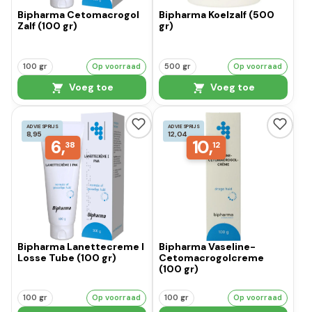
Bipharma Cetomacrogol
Bipharma Koelzalf (500
Zalf (100 gr)
gr)
100 gr
Op voorraad
500 gr
Op voorraad
Voeg toe
Voeg toe
ADVIESPRIJS
ADVIESPRIJS
8,95
12,04
6,
10,
38
12
Bipharma Lanettecreme I
Bipharma Vaseline-
Losse Tube (100 gr)
Cetomacrogolcreme
(100 gr)
100 gr
Op voorraad
100 gr
Op voorraad