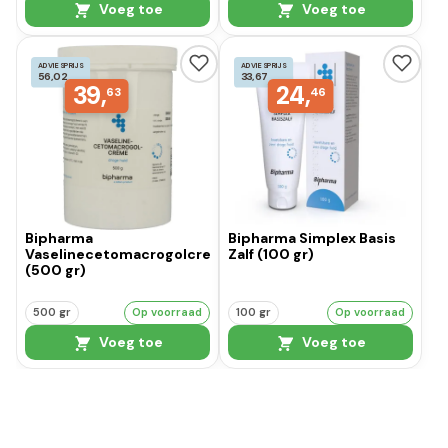
Voeg toe
Voeg toe
ADVIESPRIJS
ADVIESPRIJS
56,02
33,67
39,
24,
63
46
Bipharma
Bipharma Simplex Basis
Vaselinecetomacrogolcreme
Zalf (100 gr)
(500 gr)
500 gr
Op voorraad
100 gr
Op voorraad
Voeg toe
Voeg toe