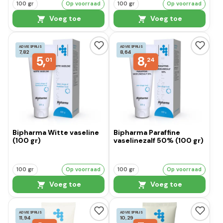
100 gr
Op voorraad
100 gr
Op voorraad
Voeg toe
Voeg toe
ADVIESPRIJS
ADVIESPRIJS
7,82
8,64
5,
8,
01
24
Bipharma Witte vaseline
Bipharma Paraffine
(100 gr)
vaselinezalf 50% (100 gr)
100 gr
Op voorraad
100 gr
Op voorraad
Voeg toe
Voeg toe
ADVIESPRIJS
ADVIESPRIJS
11,94
10,29