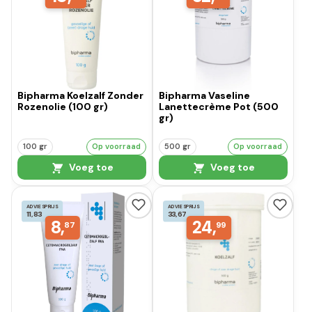
Bipharma Koelzalf Zonder
Bipharma Vaseline
Rozenolie (100 gr)
Lanettecrème Pot (500
gr)
100 gr
Op voorraad
500 gr
Op voorraad
Voeg toe
Voeg toe
ADVIESPRIJS
ADVIESPRIJS
11,83
33,67
8,
24,
87
99