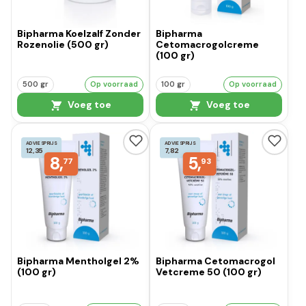
Bipharma Koelzalf Zonder
Bipharma
Rozenolie (500 gr)
Cetomacrogolcreme
(100 gr)
500 gr
Op voorraad
100 gr
Op voorraad
Voeg toe
Voeg toe
ADVIESPRIJS
ADVIESPRIJS
12,35
7,82
8,
5,
77
93
Bipharma Mentholgel 2%
Bipharma Cetomacrogol
(100 gr)
Vetcreme 50 (100 gr)