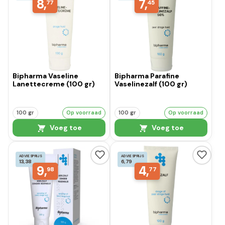
8,
7,
77
45
Bipharma Vaseline
Bipharma Parafine
Lanettecreme (100 gr)
Vaselinezalf (100 gr)
100 gr
Op voorraad
100 gr
Op voorraad
Voeg toe
Voeg toe
ADVIESPRIJS
ADVIESPRIJS
13,38
6,79
9,
4,
98
77