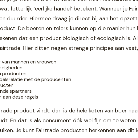
at letterlijk ‘eerlijke handel’ betekent. Wanneer je Fa
 duurder. Hiermee draag je direct bij aan het opzett
roduct. De boeren en telers kunnen op die manier hun
tekenen dat een product biologisch of ecologisch is. A
airtrade. Hier zitten negen strenge principes aan vast,
ing van mannen en vrouwen
ndigheden
an producten
elsrelatie met de producenten
oducten
handelspartners
en aan deze regels
l
trade product vindt, dan is de hele keten van boer na
udt. En dat is als consument óók wel fijn om te weten
iken. Je kunt Fairtrade producten herkennen aan dit 