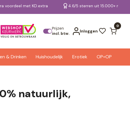
tra voordeel met KD.extra
4.6/5 sterren uit 15.000+ review
Bekijk alle resultaten
0
Prijzen
Inloggen
incl. btw.
en & Drinken
Huishoudelijk
Erotiek
OP=OP
00% natuurlijk,