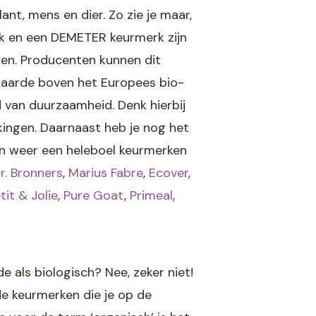
t, mens en dier. Zo zie je maar,
k en een DEMETER keurmerk zijn
en. Producenten kunnen dit
waarde boven het Europees bio-
 van duurzaamheid. Denk hierbij
kingen. Daarnaast heb je nog het
ijn weer een heleboel keurmerken
r. Bronners
,
Marius Fabre
,
Ecover
,
tit & Jolie
,
Pure Goat
,
Primeal
,
de als biologisch? Nee, zeker niet!
de keurmerken die je op de