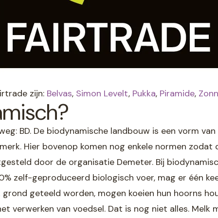
rtrade zijn:
Belvas
,
Simon Levelt
,
Pukka
,
Piramide
,
Zon
amisch?
weg: BD. De biodynamische landbouw is een vorm van
urmerk. Hier bovenop komen nog enkele normen zodat 
esteld door de organisatie Demeter. Bij biodynamis
zelf-geproduceerd biologisch voer, mag er één keer i
 grond geteeld worden, mogen koeien hun hoorns hou
het verwerken van voedsel. Dat is nog niet alles. Melk