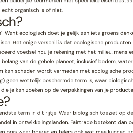
een duidelijke keurmerken met specifieke eisen bestaan
s echt organisch is of niet.
sch?
ch’. Want ecologisch doet je gelijk aan iets groens den
logisch. Het enige verschil is dat ecologische producte
ceerd voedsel hou je rekening met het milieu, mens en 
elang van de gehele planeet, inclusief bodem, water 
eem kan schaden wordt vermeden met ecologische pro
g) geen wettelijk beschermde term is, waar biologisch 
 die je kan zoeken op de verpakkingen van je producte
e?
kendste term in dit rijtje. Waar biologisch toeziet o
andel in ontwikkelingslanden. Fairtrade betekent dan oo
 prijs waar boeren en telers ook wat mee kunnen, zodat