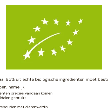
al 95% uit echte biologische ingrediënten moet bestaa
en, namelijk:
ediënten precies vandaan komen
iddelen gebruikt
g gehouden met dierenwelzijn