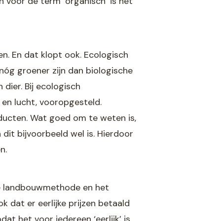
 voor de term ‘organisch’ is het
ken. En dat klopt ook. Ecologisch
n nóg groener zijn dan biologische
dier. Bij ecologisch
en lucht, vooropgesteld.
ducten. Wat goed om te weten is,
dit bijvoorbeeld wel is. Hierdoor
n.
p de landbouwmethode en het
k dat er eerlijke prijzen betaald
 het voor iedereen ‘eerlijk’ is.