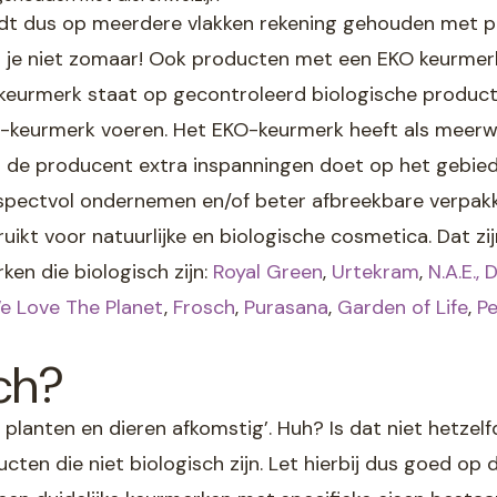
t dus op meerdere vlakken rekening gehouden met plan
m je niet zomaar! Ook producten met een EKO keurmer
keurmerk staat op gecontroleerd biologische product
o-keurmerk voeren. Het EKO-keurmerk heeft als meer
 de producent extra inspanningen doet op het gebied
respectvol ondernemen en/of beter afbreekbare verpak
uikt voor natuurlijke en biologische cosmetica. Dat z
ken die biologisch zijn:
Royal Green
,
Urtekram
,
N.A.E.,
D
e Love The Planet
,
Frosch
,
Purasana
,
Garden of Life
,
Pe
ch?
 planten en dieren afkomstig’. Huh? Is dat niet hetzelf
ten die niet biologisch zijn. Let hierbij dus goed op 