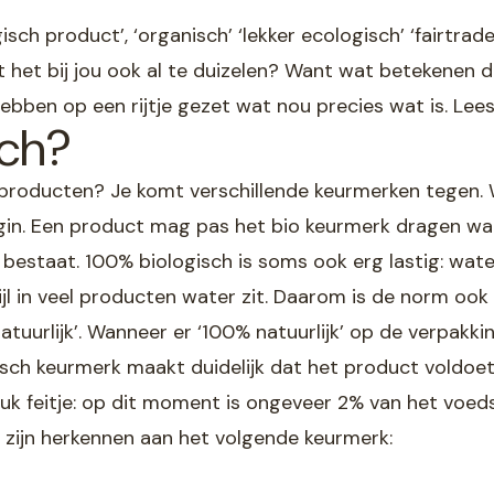
sch product’, ‘organisch’ ‘lekker ecologisch’ ‘fairtrade’
 het bij jou ook al te duizelen? Want wat betekenen d
ebben op een rijtje gezet wat nou precies wat is. Lee
sch?
producten? Je komt verschillende keurmerken tegen. Wi
begin. Een product mag pas het bio keurmerk dragen w
bestaat. 100% biologisch is soms ook erg lastig: water
wijl in veel producten water zit. Daarom is de norm o
uurlijk’. Wanneer er ‘100% natuurlijk’ op de verpakki
gisch keurmerk maakt duidelijk dat het product voldoe
uk feitje: op dit moment is ongeveer 2% van het voedse
 zijn herkennen aan het volgende keurmerk: