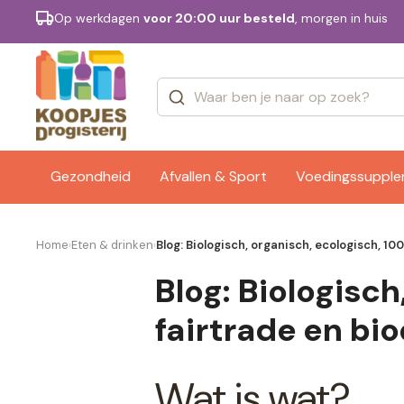
Op werkdagen
voor 20:00 uur besteld
, morgen in huis
Categorieën
Merken
Gezondheid
Afvallen & Sport
Voedingssuppl
Home
Eten & drinken
Blog: Biologisch, organisch, ecologisch, 1
›
›
Blog: Biologisch
fairtrade en bi
Wat is wat?