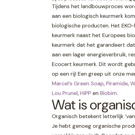
Tijdens het landbouwproces word
aan een biologisch keurmerk ko
biologische producten. Het EKO-
keurmerk naast het Europees bi
keurmerk dat het garandeert dat
aan een lager energieverbruik, 
Ecocert keurmerk. Dit wordt gebr
op een rij! Een greep uit onze mer
Marcel’s Green Soap
,
Piramide
,
W
Lou Prunel
,
HiPP
en
Biobim
.
Wat is organis
Organisch betekent letterlijk ‘van
Je hebt genoeg organische produc