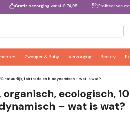
KD.
Profiteer van ex
Gratis bezorging
vanaf € 74,95
extra
ementen
Zwanger & Baby
Verzorging
Beauty
Et
00% natuurlijk, fairtrade en biodynamisch – wat is wat?
, organisch, ecologisch, 1
odynamisch – wat is wat?