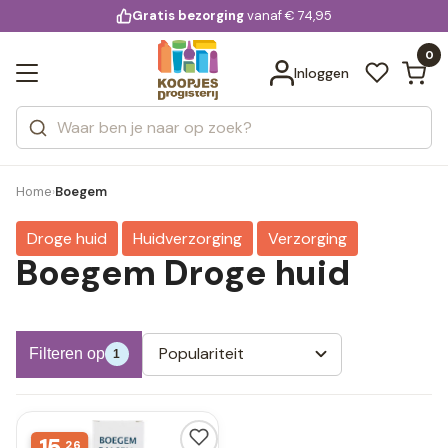
KD.
Gratis bezorging
voor 20:00 uur besteld
vanaf € 74,95
Bekijk alle resultaten
extra
Zoeken
0
Categorieën
Inloggen
Merken
Home
Boegem
›
Droge huid
Huidverzorging
Verzorging
Boegem Droge huid
Populariteit
Filteren op
1
26