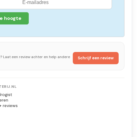
de hoogte
t? Laat een review achter en help andere
Schrijf een review
ERIJ.NL
rogist
eren
+ reviews