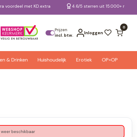
tra voordeel met KD.extra
4.6/5 sterren uit 15.000+ review
Bekijk alle resultaten
0
Prijzen
Inloggen
incl. btw.
en & Drinken
Huishoudelijk
Erotiek
OP=OP
 weer beschikbaar