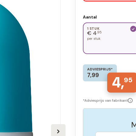
Aantal
1 STUK
€ 4
,95
per stuk
ADVIESPRIJS*
7,99
4,
95
*Adviesprijs van fabrikant
i
M