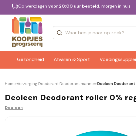
Op werkdagen
voor 20:00 uur besteld
, morgen in huis
Categorieën
Merken
Gezondheid
Afvallen & Sport
Voedingssuppl
Home
Verzorging
Deodorant
Deodorant mannen
Deoleen Deodorant r
›
›
›
›
Deoleen Deodorant roller 0% reg
Deoleen