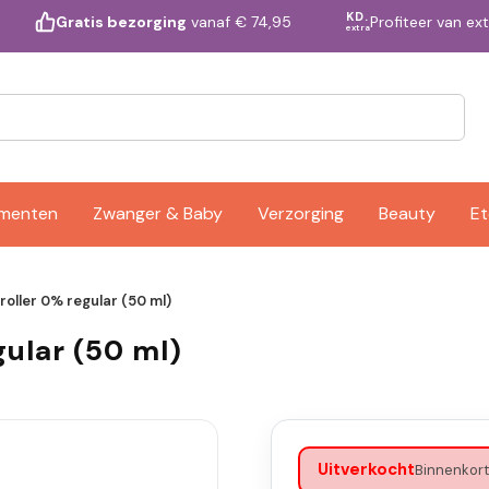
KD.
Profiteer van ex
Gratis bezorging
vanaf € 74,95
extra
ementen
Zwanger & Baby
Verzorging
Beauty
Et
oller 0% regular (50 ml)
ular (50 ml)
Uitverkocht
Binnenkort