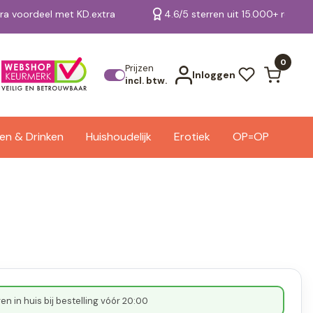
tra voordeel met KD.extra
4.6/5 sterren uit 15.000+ review
Bekijk alle resultaten
0
Prijzen
Inloggen
incl. btw.
en & Drinken
Huishoudelijk
Erotiek
OP=OP
n in huis bij bestelling vóór 20:00