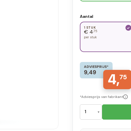
Aantal
1 STUK
€ 4
,75
per stuk
ADVIESPRIJS*
9,49
4,
75
*Adviesprijs van fabrikant
i