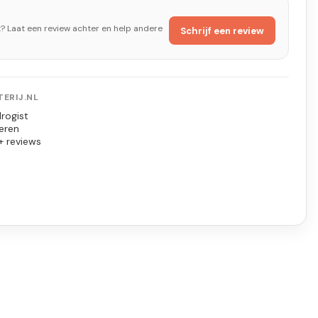
t? Laat een review achter en help andere
Schrijf een review
ERIJ.NL
rogist
eren
+ reviews