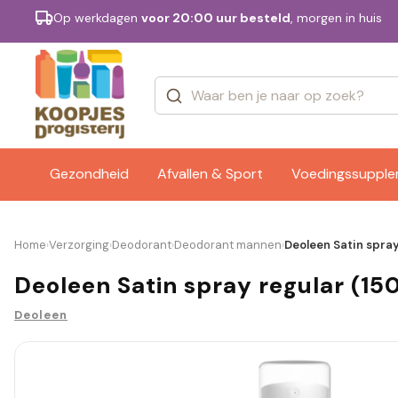
Op werkdagen
voor 20:00 uur besteld
, morgen in huis
Categorieën
Merken
Gezondheid
Afvallen & Sport
Voedingssuppl
Home
Verzorging
Deodorant
Deodorant mannen
Deoleen Satin spray
›
›
›
›
Deoleen Satin spray regular (15
Deoleen