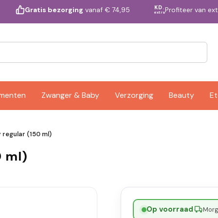
KD.
Profiteer van ex
Gratis bezorging
vanaf € 74,95
extra
ementen
Zwanger & Baby
Verzorging
Beauty
Et
 regular (150 ml)
0 ml)
Op voorraad
·
Morge