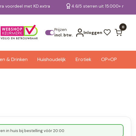
tra voordeel met KD.extra
4.6/5 sterren uit 15.000+ review
Bekijk alle resultaten
0
Prijzen
Inloggen
incl. btw.
en & Drinken
Huishoudelijk
Erotiek
OP=OP
n in huis bij bestelling vóór 20:00