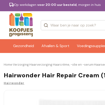
Op werkdagen
voor 20:00 uur besteld
, morgen in huis
Categorieën
Merken
Gezondheid
Afvallen & Sport
Voedingssuppl
Home
Verzorging
Haarverzorging
Haarcrème, -olie en -serum
Haarse
›
›
›
›
Hairwonder Hair Repair Cream (
Hairwonder