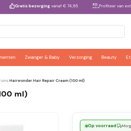
KD.
Profiteer van ex
Gratis bezorging
vanaf € 74,95
extra
ementen
Zwanger & Baby
Verzorging
Beauty
Et
rums
Hairwonder Hair Repair Cream (100 ml)
›
100 ml)
Op voorraad
·
Morge