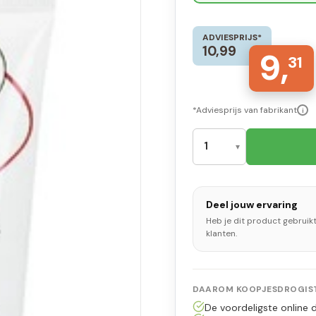
ADVIESPRIJS*
10,99
9,
31
*Adviesprijs van fabrikant
i
Deel jouw ervaring
Heb je dit product gebruik
klanten.
DAAROM KOOPJESDROGIST
De voordeligste online d