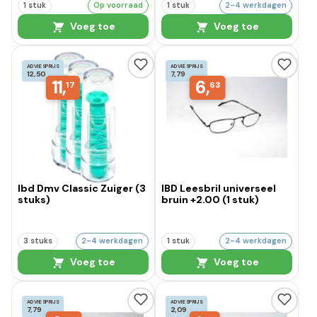
1 stuk
Op voorraad
1 stuk
2-4 werkdagen
Voeg toe
Voeg toe
ADVIESPRIJS
ADVIESPRIJS
12,50
7,79
11,
6,
17
63
Ibd Dmv Classic Zuiger (3
IBD Leesbril universeel
stuks)
bruin +2.00 (1 stuk)
3 stuks
2-4 werkdagen
1 stuk
2-4 werkdagen
Voeg toe
Voeg toe
ADVIESPRIJS
ADVIESPRIJS
7,79
2,09