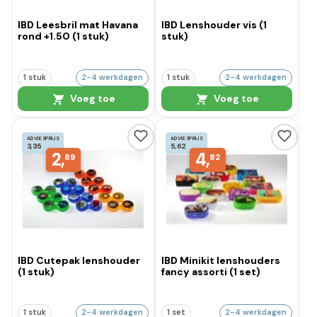
IBD Leesbril mat Havana
IBD Lenshouder vis (1
rond +1.50 (1 stuk)
stuk)
1 stuk
2-4 werkdagen
1 stuk
2-4 werkdagen
Voeg toe
Voeg toe
ADVIESPRIJS
ADVIESPRIJS
3,35
5,62
2,
4,
89
82
IBD Cutepak lenshouder
IBD Minikit lenshouders
(1 stuk)
fancy assorti (1 set)
1 stuk
2-4 werkdagen
1 set
2-4 werkdagen