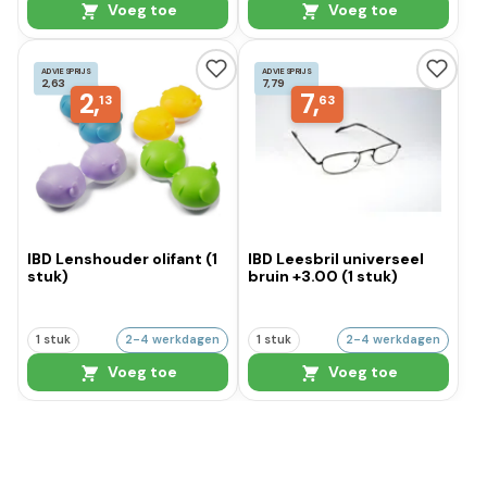
Voeg toe
Voeg toe
ADVIESPRIJS
ADVIESPRIJS
2,63
7,79
2,
7,
13
63
IBD Lenshouder olifant (1
IBD Leesbril universeel
stuk)
bruin +3.00 (1 stuk)
1 stuk
2-4 werkdagen
1 stuk
2-4 werkdagen
Voeg toe
Voeg toe