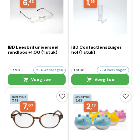
6,
1,
63
95
IBD Leesbril universeel
IBD Contactlenszuiger
randloos +1.00 (1 stuk)
hol (1 stuk)
1 stuk
2-4 werkdagen
1 stuk
2-4 werkdagen
Voeg toe
Voeg toe
ADVIESPRIJS
ADVIESPRIJS
7,79
2,63
7,
2,
07
13