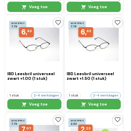
Voeg toe
Voeg toe
ADVIESPRIJS
ADVIESPRIJS
7,79
7,79
6,
6,
63
63
IBD Leesbril universeel
IBD Leesbril universeel
zwart +1.00 (1 stuk)
zwart +1.50 (1 stuk)
1 stuk
2-4 werkdagen
1 stuk
2-4 werkdagen
Voeg toe
Voeg toe
ADVIESPRIJS
ADVIESPRIJS
7,79
2,63
7,
2,
07
23