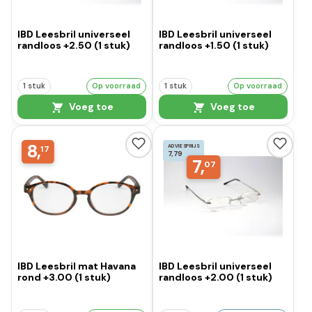
IBD Leesbril universeel
IBD Leesbril universeel
randloos +2.50 (1 stuk)
randloos +1.50 (1 stuk)
1 stuk
Op voorraad
1 stuk
Op voorraad
Voeg toe
Voeg toe
8,
ADVIESPRIJS
17
7,79
7,
07
IBD Leesbril mat Havana
IBD Leesbril universeel
rond +3.00 (1 stuk)
randloos +2.00 (1 stuk)