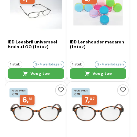
IBD Leesbril universeel
IBD Lenshouder macaron
bruin +1.00 (1 stuk)
(1 stuk)
1 stuk
2-4 werkdagen
1 stuk
2-4 werkdagen
Voeg toe
Voeg toe
ADVIESPRIJS
ADVIESPRIJS
7,79
7,79
6,
7,
81
07