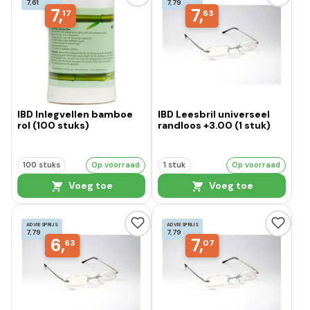
7,61
7,79
7,
7,
17
63
IBD Inlegvellen bamboe
IBD Leesbril universeel
rol (100 stuks)
randloos +3.00 (1 stuk)
100 stuks
Op voorraad
1 stuk
Op voorraad
Voeg toe
Voeg toe
ADVIESPRIJS
ADVIESPRIJS
7,79
7,79
6,
7,
63
07