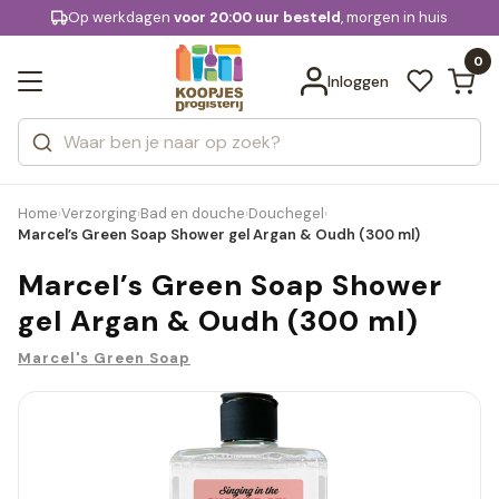
KD.
Op werkdagen
Gratis bezorging
voor 20:00 uur besteld
, morgen in huis
Bekijk alle resultaten
extra
Zoeken
0
Categorieën
Inloggen
Merken
Home
Verzorging
Bad en douche
Douchegel
›
›
›
›
Marcel’s Green Soap Shower gel Argan & Oudh (300 ml)
Marcel’s Green Soap Shower
gel Argan & Oudh (300 ml)
Marcel's Green Soap