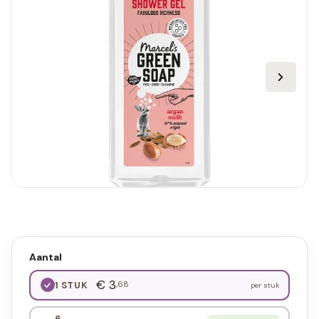
Aantal
€ 3
,68
1 STUK
per stuk
6