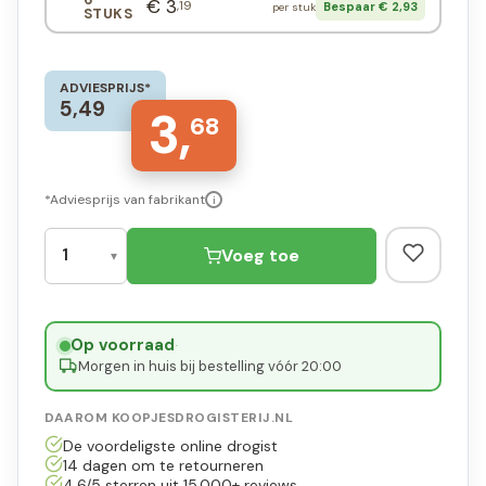
€ 3
,19
Bespaar € 2,93
per stuk
STUKS
ADVIESPRIJS*
5,49
3,
68
*Adviesprijs van fabrikant
i
Voeg toe
Op voorraad
·
Morgen in huis bij bestelling vóór 20:00
DAAROM KOOPJESDROGISTERIJ.NL
De voordeligste online drogist
14 dagen om te retourneren
4,6/5 sterren uit 15.000+ reviews