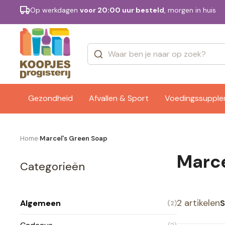
Op werkdagen
voor 20:00 uur besteld
, morgen in huis
Categorieën
Merken
Gezondheid
Afvallen & Sport
Voedingssuppl
Home
Marcel's Green Soap
›
Marce
Categorieën
2 artikelen
S
Algemeen
(2)