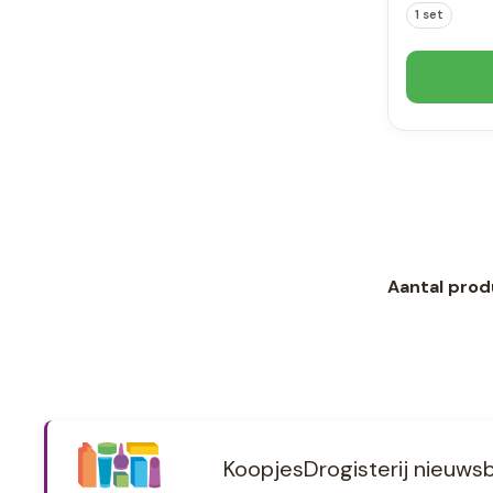
1 set
Aantal prod
KoopjesDrogisterij nieuwsb