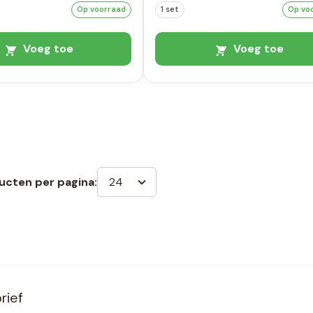
Op voorraad
1 set
Op vo
Voeg toe
Voeg toe
24
ucten per pagina:
rief