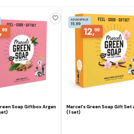
ADVIESPRIJS
15,99
,
12,
99
99
Green Soap Giftbox Argan
Marcel's Green Soap Gift Set
set)
(1 set)