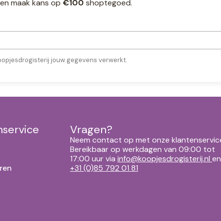
ef en maak kans op
€100
shoptegoed.
oopjesdrogisterij jouw gegevens verwerkt.
nservice
Vragen?
Neem contact op met onze klantenservic
Bereikbaar op werkdagen van 09:00 tot
17:00 uur via
info@koopjesdrogisterij.nl
en
ren
+31 (0)85 792 01 81