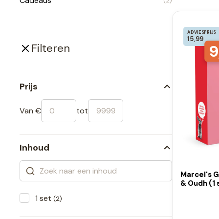
Cadeaus
(2)
ADVIESPRIJS
15,99
9
Filteren
Prijs
Van €
tot
Inhoud
Marcel's 
& Oudh (1 
1 set
(2)