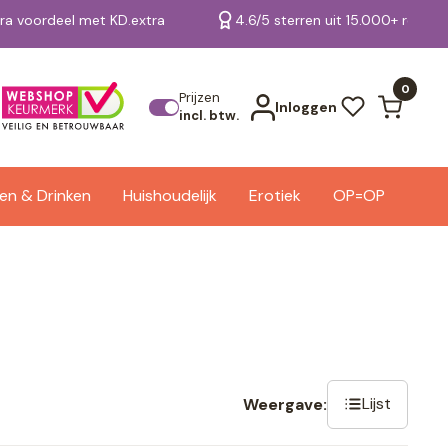
tra voordeel met KD.extra
4.6/5 sterren uit 15.000+ review
Bekijk alle resultaten
0
Prijzen
Inloggen
incl. btw.
en & Drinken
Huishoudelijk
Erotiek
OP=OP
Lijst
Weergave: