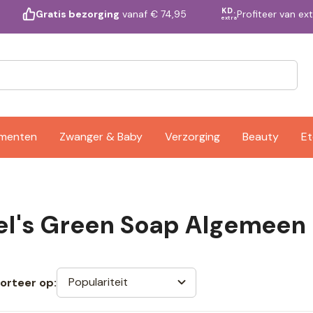
KD.
Profiteer van ex
Gratis bezorging
vanaf € 74,95
extra
ementen
Zwanger & Baby
Verzorging
Beauty
Et
l's Green Soap Algemeen
Populariteit
orteer op: