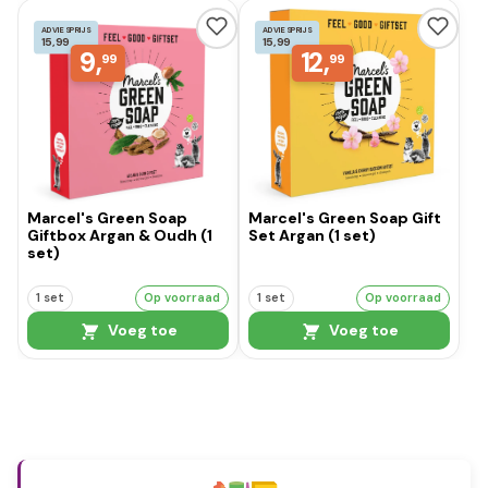
ADVIESPRIJS
ADVIESPRIJS
15,99
15,99
9,
12,
99
99
Marcel's Green Soap
Marcel's Green Soap Gift
Giftbox Argan & Oudh (1
Set Argan (1 set)
set)
1 set
Op voorraad
1 set
Op voorraad
Voeg toe
Voeg toe