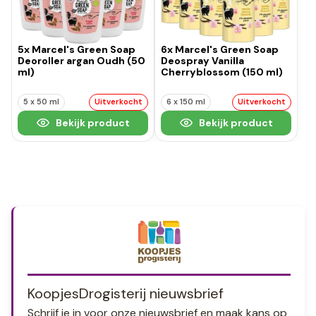
5x Marcel's Green Soap
6x Marcel's Green Soap
Deoroller argan Oudh (50
Deospray Vanilla
ml)
Cherryblossom (150 ml)
5 x 50 ml
Uitverkocht
6 x 150 ml
Uitverkocht
Bekijk product
Bekijk product
KoopjesDrogisterij nieuwsbrief
Schrijf je in voor onze nieuwsbrief en maak kans op