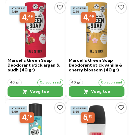
ADVIESPRIJS
ADVIESPRIJS
7,49
7,49
4,
4,
49
49
Marcel's Green Soap
Marcel's Green Soap
Deodorant stick argan &
Deodorant stick vanilla &
oudh (40 gr)
cherry blossom (40 gr)
40 gr
Op voorraad
40 gr
Op voorraad
Voeg toe
Voeg toe
ADVIESPRIJS
ADVIESPRIJS
6,99
6,99
4,
5,
19
15