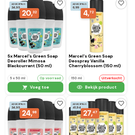
ADVIESPRIJS
ADVIESPRIJS
34,95
6,99
20,
4,
32
72
5x Marcel's Green Soap
Marcel's Green Soap
Deoroller Mimosa
Deospray Vanilla
Blackcurrant (50 ml)
Cherryblossom (150 ml)
5 x 50 ml
Op voorraad
150 ml
Uitverkocht
Voeg toe
Bekijk product
ADVIESPRIJS
ADVIESPRIJS
34,95
41,94
24,
27,
98
47