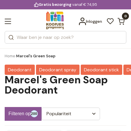
KD.
Gratis bezorging
voor 20:00 uur besteld
vanaf € 74,95
Bekijk alle resultaten
extra
Zoeken
0
Categorieën
Inloggen
Merken
Home
Marcel's Green Soap
›
Deodorant
Deodorant spray
Deodorant stick
D
Marcel's Green Soap
Deodorant
Populariteit
Filteren op
200