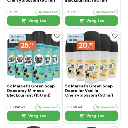
Cherryblossom (50 ml)
Blackcurrant (50 ml)
50 ml
Op voorraad
50 ml
Op voorraad
Voeg toe
Voeg toe
ADVIESPRIJS
ADVIESPRIJS
41,94
34,95
25,
20,
16
32
6x Marcel's Green Soap
5x Marcel's Green Soap
Deospray Mimosa
Deoroller Vanilla
Blackcurrant (150 ml)
Cherryblossom (50 ml)
6 x 150 ml
Op voorraad
5 x 50 ml
Op voorraad
Voeg toe
Voeg toe