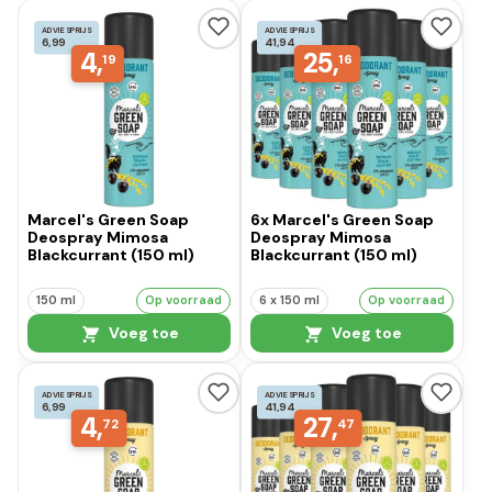
ADVIESPRIJS
ADVIESPRIJS
6,99
41,94
4,
25,
19
16
Marcel's Green Soap
6x Marcel's Green Soap
Deospray Mimosa
Deospray Mimosa
Blackcurrant (150 ml)
Blackcurrant (150 ml)
150 ml
Op voorraad
6 x 150 ml
Op voorraad
Voeg toe
Voeg toe
ADVIESPRIJS
ADVIESPRIJS
6,99
41,94
4,
27,
72
47