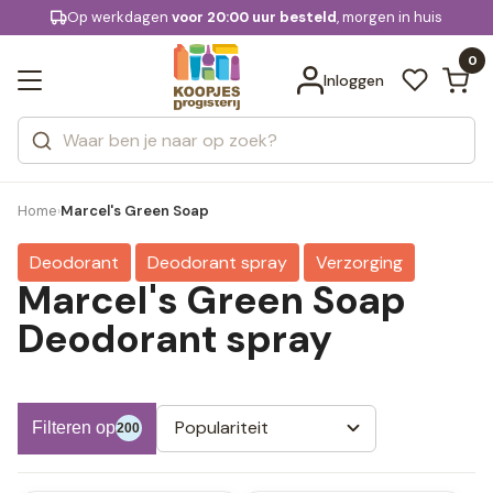
KD.
Op werkdagen
Gratis bezorging
voor 20:00 uur besteld
, morgen in huis
Bekijk alle resultaten
extra
Zoeken
0
Categorieën
Inloggen
Merken
Home
Marcel's Green Soap
›
Deodorant
Deodorant spray
Verzorging
Marcel's Green Soap
Deodorant spray
Populariteit
Filteren op
200