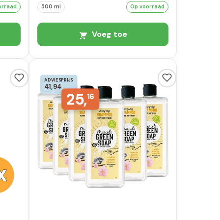
orraad
500 ml
Op voorraad
Voeg toe
ADVIESPRIJS
41,94
25,
16