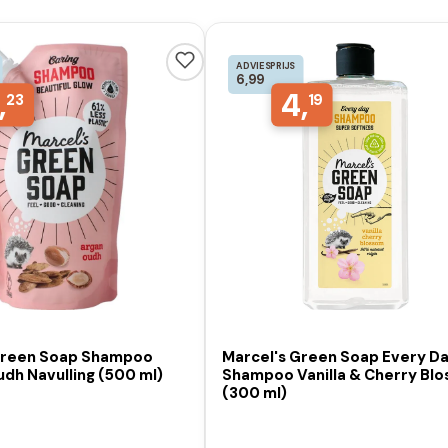
ADVIESPRIJS
6,99
,
4,
23
19
Green Soap Shampoo
Marcel's Green Soap Every D
dh Navulling (500 ml)
Shampoo Vanilla & Cherry Bl
(300 ml)