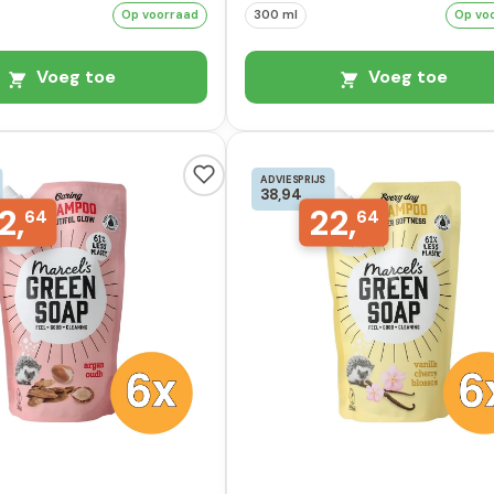
Op voorraad
300 ml
Op vo
Voeg toe
Voeg toe
ADVIESPRIJS
38,94
2,
22,
64
64