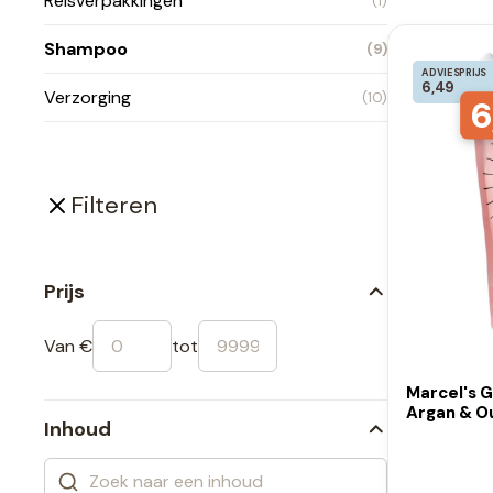
Reisverpakkingen
(1)
Shampoo
(9)
ADVIESPRIJS
6,49
Verzorging
(10)
6
Filteren
Prijs
Van €
tot
Marcel's 
Argan & Ou
Inhoud