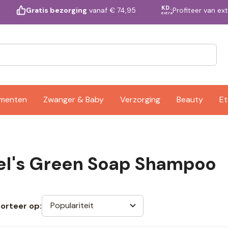
KD.
Profiteer van ex
Gratis bezorging
vanaf € 74,95
extra
ementen
Zwanger & Baby
Verzorging
Beauty
Et
el's Green Soap Shampoo
Populariteit
orteer op: