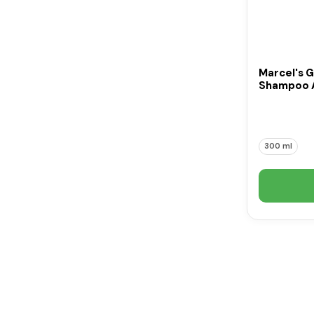
Marcel's 
Shampoo A
300 ml