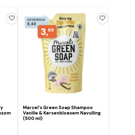
ADVIESPRIJS
6,49
3,
89
ay
Marcel's Green Soap Shampoo
ossom
Vanille & Kersenbloesem Navulling
(500 ml)