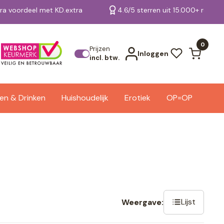
tra voordeel met KD.extra
4.6/5 sterren uit 15.000+ review
Bekijk alle resultaten
0
Prijzen
Inloggen
incl. btw.
en & Drinken
Huishoudelijk
Erotiek
OP=OP
Lijst
Weergave: