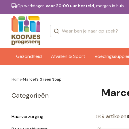
Op werkdagen
voor 20:00 uur besteld
, morgen in huis
Categorieën
Merken
Gezondheid
Afvallen & Sport
Voedingssuppl
Home
Marcel's Green Soap
›
Marc
Categorieën
9 artikelen
S
Haarverzorging
(9)