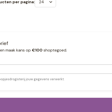
24
ucten per pagina:
rief
ef en maak kans op
€100
shoptegoed.
oopjesdrogisterij jouw gegevens verwerkt.