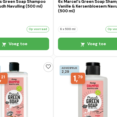
's Green Soap Shampoo
6x Marcel's Green Soap Sha
dh Navulling (500 ml)
Vanille & Kersenbloesem Navu
(500 ml)
Op voorraad
6 x 500 ml
Op vo
Voeg toe
Voeg toe
ADVIESPRIJS
2,29
,
1,
21
79