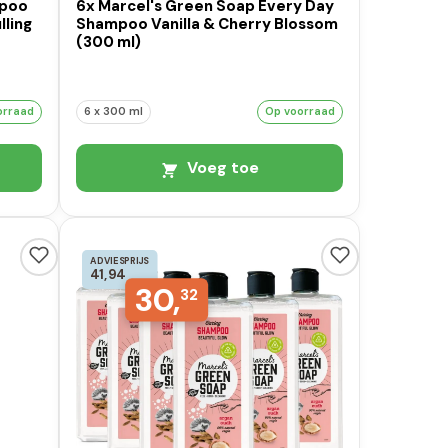
mpoo
6x Marcel's Green Soap Every Day
lling
Shampoo Vanilla & Cherry Blossom
(300 ml)
orraad
6 x 300 ml
Op voorraad
Voeg toe
ADVIESPRIJS
41,94
30,
32