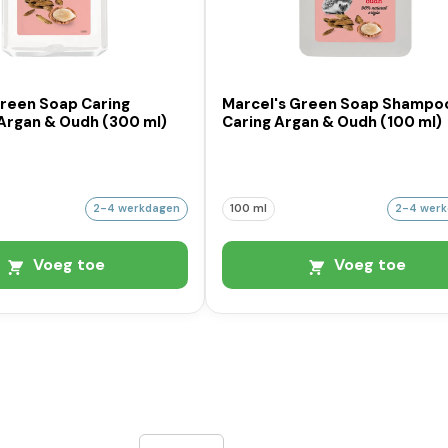
Green Soap Caring
Marcel's Green Soap Shampo
rgan & Oudh (300 ml)
Caring Argan & Oudh (100 ml)
2-4 werkdagen
100 ml
2-4 wer
Voeg toe
Voeg toe