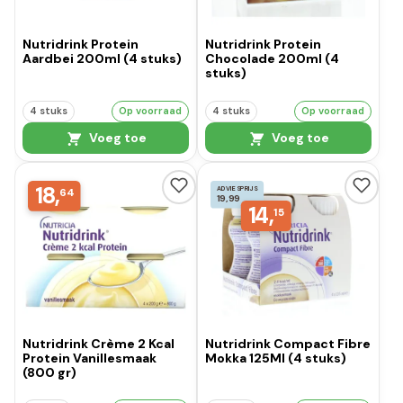
Nutridrink Protein
Nutridrink Protein
Aardbei 200ml (4 stuks)
Chocolade 200ml (4
stuks)
4 stuks
Op voorraad
4 stuks
Op voorraad
Voeg toe
Voeg toe
18,
ADVIESPRIJS
64
19,99
14,
15
Nutridrink Crème 2 Kcal
Nutridrink Compact Fibre
Protein Vanillesmaak
Mokka 125Ml (4 stuks)
(800 gr)