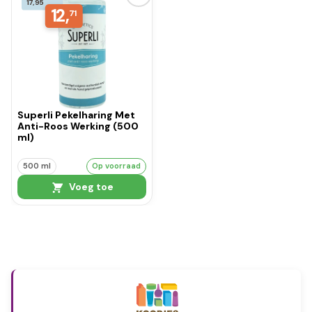
17,95
12,
71
Superli Pekelharing Met
Anti-Roos Werking (500
ml)
500 ml
Op voorraad
Voeg toe