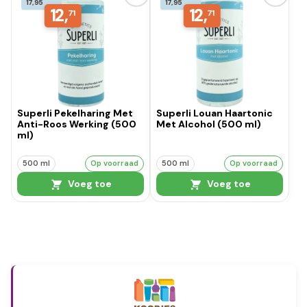
17,95
17,95
12,
12,
71
71
Superli Pekelharing Met
Superli Louan Haartonic
Anti-Roos Werking (500
Met Alcohol (500 ml)
ml)
500 ml
Op voorraad
500 ml
Op voorraad
Voeg toe
Voeg toe