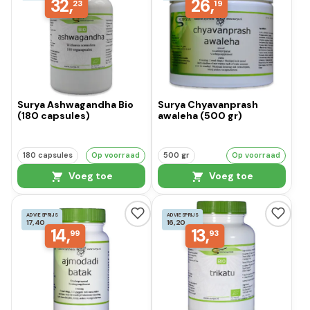
32,
26,
23
19
Surya Ashwagandha Bio
Surya Chyavanprash
(180 capsules)
awaleha (500 gr)
180 capsules
Op voorraad
500 gr
Op voorraad
Voeg toe
Voeg toe
ADVIESPRIJS
ADVIESPRIJS
17,40
16,20
14,
13,
99
93