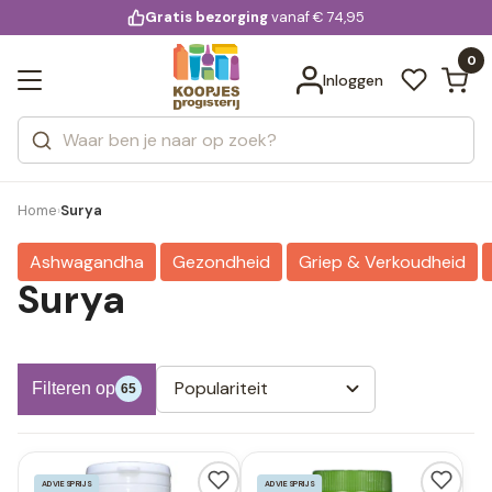
KD.
Gratis bezorging
voor 20:00 uur besteld
vanaf € 74,95
Bekijk alle resultaten
extra
Zoeken
0
Categorieën
Inloggen
Merken
Home
Surya
›
Ashwagandha
Gezondheid
Griep & Verkoudheid
Surya
Populariteit
Filteren op
65
ADVIESPRIJS
ADVIESPRIJS