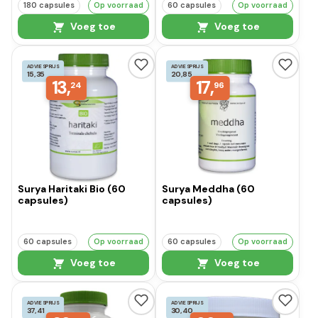
180 capsules
Op voorraad
60 capsules
Op voorraad
Voeg toe
Voeg toe
ADVIESPRIJS
ADVIESPRIJS
15,35
20,85
13,
17,
24
96
Surya Haritaki Bio (60
Surya Meddha (60
capsules)
capsules)
60 capsules
Op voorraad
60 capsules
Op voorraad
Voeg toe
Voeg toe
ADVIESPRIJS
ADVIESPRIJS
37,41
30,40