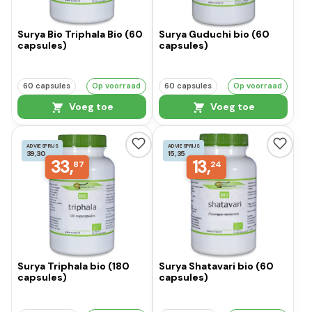
Surya Bio Triphala Bio (60
Surya Guduchi bio (60
capsules)
capsules)
60 capsules
Op voorraad
60 capsules
Op voorraad
Voeg toe
Voeg toe
ADVIESPRIJS
ADVIESPRIJS
39,30
15,35
33,
13,
87
24
Surya Triphala bio (180
Surya Shatavari bio (60
capsules)
capsules)