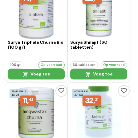
Surya Triphala Churna Bio
Surya Shilajit (60
(100 gr)
tabletten)
100 gr
Op voorraad
60 tabletten
Op voorraad
Voeg toe
Voeg toe
ADVIESPRIJS
ADVIESPRIJS
13,25
37,40
11,
32,
42
21