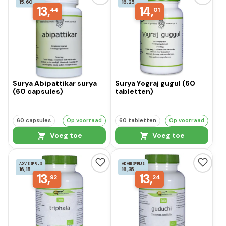
15,60
16,25
13,
14,
44
01
Surya Abipattikar surya
Surya Yograj gugul (60
(60 capsules)
tabletten)
60 capsules
Op voorraad
60 tabletten
Op voorraad
Voeg toe
Voeg toe
ADVIESPRIJS
ADVIESPRIJS
16,15
16,35
13,
13,
92
24