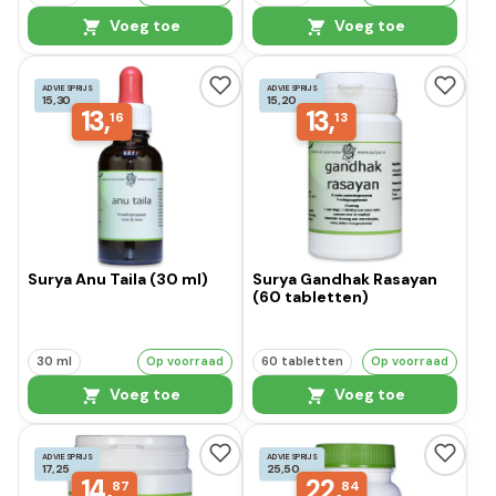
Voeg toe
Voeg toe
ADVIESPRIJS
ADVIESPRIJS
15,30
15,20
13,
13,
16
13
Surya Anu Taila (30 ml)
Surya Gandhak Rasayan
(60 tabletten)
30 ml
Op voorraad
60 tabletten
Op voorraad
Voeg toe
Voeg toe
ADVIESPRIJS
ADVIESPRIJS
17,25
25,50
14,
22,
87
84