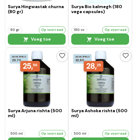
Surya Hingwastak churna
Surya Bio kalmegh (180
(80 gr)
vega capsules)
80 gr
Op voorraad
180 vc
Op voorraad
Voeg toe
Voeg toe
ADVIESPRIJS
ADVIESPRIJS
29,70
32,80
25,
28,
56
25
Surya Arjuna rishta (500
Surya Ashoka rishta (500
ml)
ml)
500 ml
Op voorraad
500 ml
Op voorraad