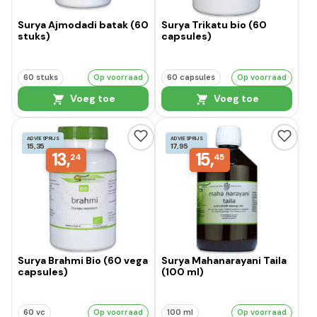
Surya Ajmodadi batak (60
Surya Trikatu bio (60
stuks)
capsules)
60 stuks
Op voorraad
60 capsules
Op voorraad
Voeg toe
Voeg toe
ADVIESPRIJS
ADVIESPRIJS
15,35
17,95
13,
15,
24
45
Surya Brahmi Bio (60 vega
Surya Mahanarayani Taila
capsules)
(100 ml)
60 vc
Op voorraad
100 ml
Op voorraad