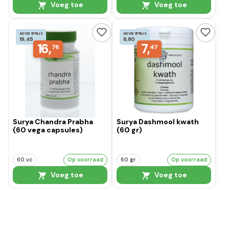
Voeg toe
Voeg toe
ADVIESPRIJS
ADVIESPRIJS
19,45
8,60
16,
7,
76
47
Surya Chandra Prabha
Surya Dashmool kwath
(60 vega capsules)
(60 gr)
60 vc
Op voorraad
60 gr
Op voorraad
Voeg toe
Voeg toe