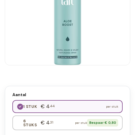
Aantal
€ 4
,44
1 STUK
per stuk
6
€ 4
,31
Bespaar € 0,80
per stuk
STUKS