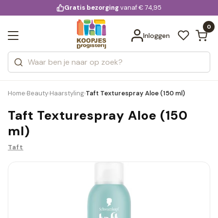
KD.
Gratis bezorging
voor 20:00 uur besteld
vanaf € 74,95
Bekijk alle resultaten
extra
Zoeken
0
Categorieën
Inloggen
Merken
Home
Beauty
Haarstyling
Taft Texturespray Aloe (150 ml)
›
›
›
Taft Texturespray Aloe (150
ml)
Taft