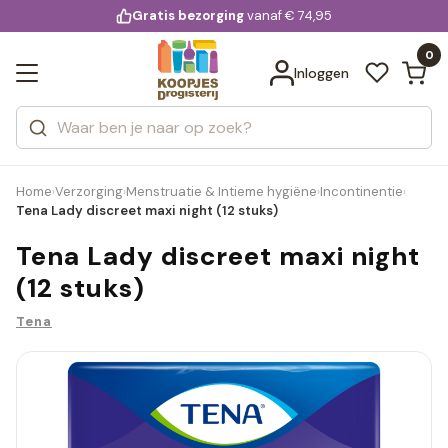
KD.
Gratis bezorging
voor 20:00 uur besteld
vanaf € 74,95
Bekijk alle resultaten
extra
Zoeken
0
Categorieën
Inloggen
Merken
Home
Verzorging
Menstruatie & Intieme hygiëne
Incontinentie
›
›
›
›
Tena Lady discreet maxi night (12 stuks)
Tena Lady discreet maxi night
(12 stuks)
Tena