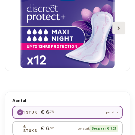
Aantal
€ 6
,75
1 STUK
per stuk
6
€ 6
,55
Bespaar € 1,21
per stuk
STUKS