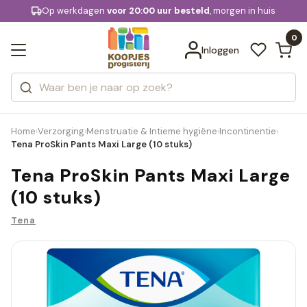
KD.
Op werkdagen
Gratis bezorging
voor 20:00 uur besteld
, morgen in huis
Bekijk alle resultaten
extra
Zoeken
0
Categorieën
Inloggen
Merken
Home
Verzorging
Menstruatie & Intieme hygiëne
Incontinentie
›
›
›
›
Tena ProSkin Pants Maxi Large (10 stuks)
Tena ProSkin Pants Maxi Large
(10 stuks)
Tena