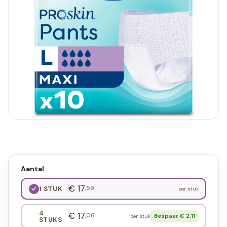
Aantal
€ 17
,59
1 STUK
per stuk
4
€ 17
,06
Bespaar € 2,11
per stuk
STUKS