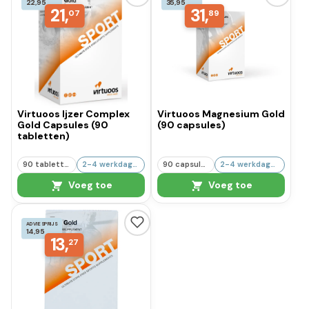
22,95
35,95
21,
31,
07
89
Virtuoos Ijzer Complex
Virtuoos Magnesium Gold
Gold Capsules (90
(90 capsules)
tabletten)
90 tabletten
2-4 werkdagen
90 capsules
2-4 werkdagen
Voeg toe
Voeg toe
ADVIESPRIJS
14,95
13,
27