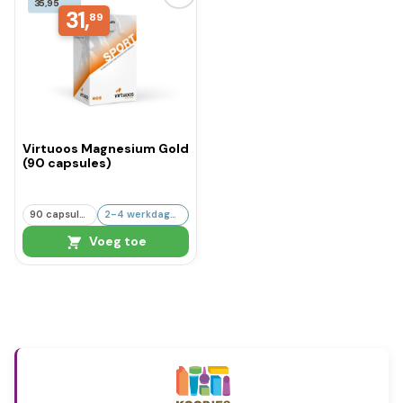
35,95
31,
89
Virtuoos Magnesium Gold
(90 capsules)
90 capsules
2-4 werkdagen
Voeg toe