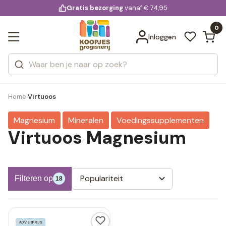
KD.
Gratis bezorging
voor 20:00 uur besteld
vanaf € 74,95
Bekijk alle resultaten
extra
Zoeken
0
Categorieën
Inloggen
Merken
Home
Virtuoos
›
Magnesium
Mineralen
Voedingssupplementen
Virtuoos Magnesium
Populariteit
Filteren op
18
ADVIESPRIJS