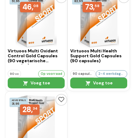
51,95
82,95
46,
73,
08
58
Virtuoos Multi Oxidant
Virtuoos Multi Health
Control Gold Capsules
Support Gold Capsules
(90 vegetarische
(90 capsules)
capsules)
Op voorraad
90 capsules
2-4 werkdagen
90 vc
Voeg toe
Voeg toe
ADVIESPRIJS
31,95
28,
34