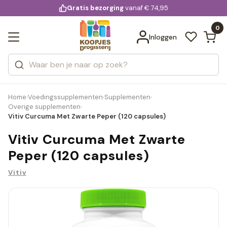
KD.
Gratis bezorging
voor 20:00 uur besteld
vanaf € 74,95
Bekijk alle resultaten
extra
Zoeken
0
Categorieën
Inloggen
Merken
Home
Voedingssupplementen
Supplementen
›
›
›
Overige supplementen
›
Vitiv Curcuma Met Zwarte Peper (120 capsules)
Vitiv Curcuma Met Zwarte
Peper (120 capsules)
Vitiv