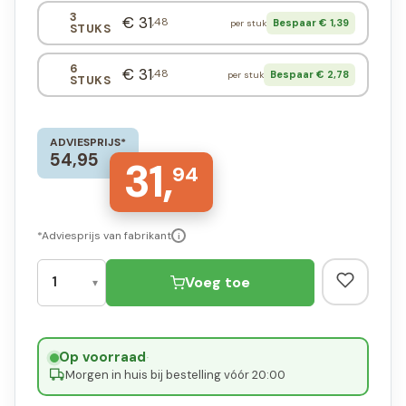
3
€ 31
,48
Bespaar € 1,39
per stuk
STUKS
6
€ 31
,48
Bespaar € 2,78
per stuk
STUKS
ADVIESPRIJS*
54,95
31,
94
*Adviesprijs van fabrikant
i
Voeg toe
Op voorraad
·
Morgen in huis bij bestelling vóór 20:00