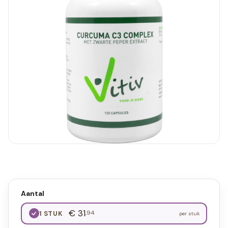
Aantal
€ 31
,94
1 STUK
per stuk