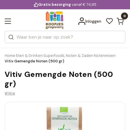
KD.
Gratis bezorging
voor 20:00 uur besteld
vanaf € 74,95
Bekijk alle resultaten
extra
Zoeken
0
Categorieën
Inloggen
Merken
Home
Eten & Drinken
Superfoods, Noten & Zaden
Notenmixen
›
›
›
›
Vitiv Gemengde Noten (500 gr)
Vitiv Gemengde Noten (500
gr)
Vitiv