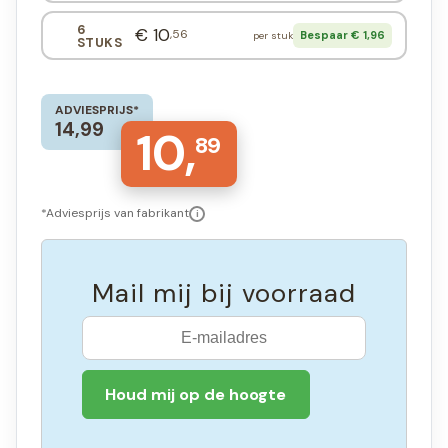
6
€ 10
,56
Bespaar € 1,96
per stuk
STUKS
ADVIESPRIJS*
14,99
10,
89
*Adviesprijs van fabrikant
i
Mail mij bij voorraad
Houd mij op de hoogte