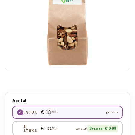
Aantal
€ 10
,89
1 STUK
per stuk
3
€ 10
,56
Bespaar € 0,98
per stuk
STUKS