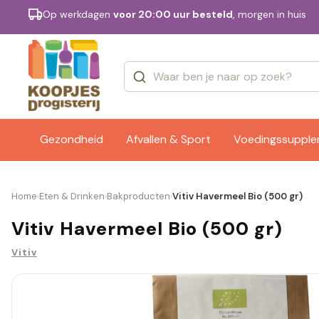
Op werkdagen
voor 20:00 uur besteld
, morgen in huis
Categorieën
Merken
Gezondheid
Afvallen & Sport
Voedingssuppl
Home
Eten & Drinken
Bakproducten
Vitiv Havermeel Bio (500 gr)
›
›
›
Vitiv Havermeel Bio (500 gr)
Vitiv