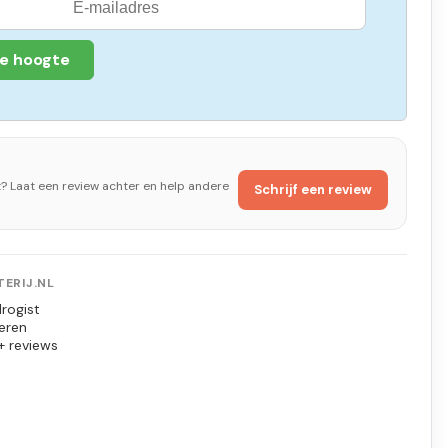
de hoogte
t? Laat een review achter en help andere
Schrijf een review
ERIJ.NL
rogist
eren
+ reviews