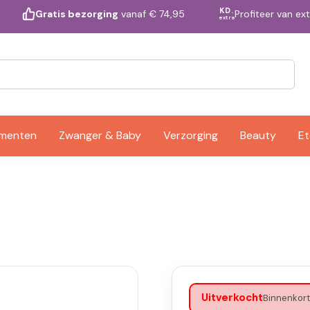
KD.
Profiteer van ex
Gratis bezorging
vanaf € 74,95
extra
ementen
Zwanger & Baby
Verzorging
Beauty
Et
Uitverkocht
Binnenkort