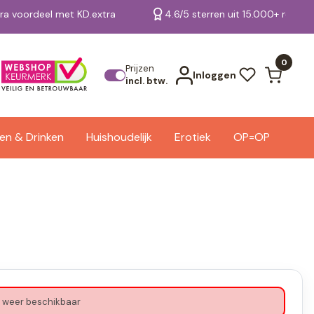
tra voordeel met KD.extra
4.6/5 sterren uit 15.000+ review
Bekijk alle resultaten
0
Prijzen
Inloggen
incl. btw.
en & Drinken
Huishoudelijk
Erotiek
OP=OP
 weer beschikbaar