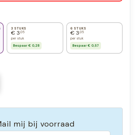
3 STUKS
6 STUKS
€ 3
€ 3
,05
,05
per stuk
per stuk
Bespaar € 0,28
Bespaar € 0,57
ail mij bij voorraad