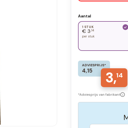
Aantal
1 STUK
€ 3
,14
per stuk
ADVIESPRIJS*
4,15
3,
14
*Adviesprijs van fabrikant
i
M