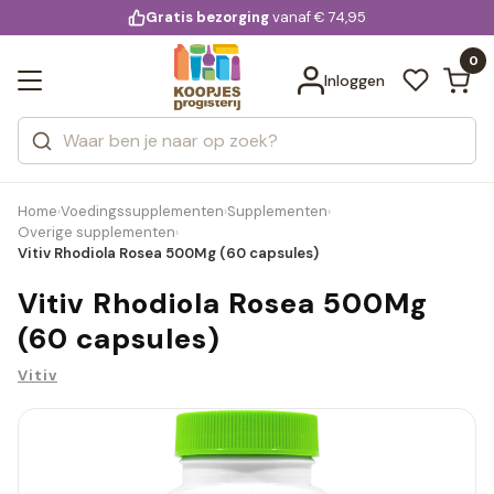
KD.
Gratis bezorging
voor 20:00 uur besteld
vanaf € 74,95
Bekijk alle resultaten
extra
Zoeken
0
Categorieën
Inloggen
Merken
Home
Voedingssupplementen
Supplementen
›
›
›
Overige supplementen
›
Vitiv Rhodiola Rosea 500Mg (60 capsules)
Vitiv Rhodiola Rosea 500Mg
(60 capsules)
Vitiv