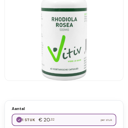
Aantal
€ 20
,32
1 STUK
per stuk