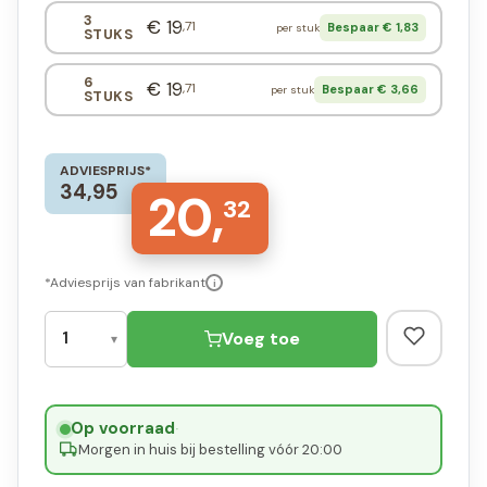
3
€ 19
,71
Bespaar € 1,83
per stuk
STUKS
6
€ 19
,71
Bespaar € 3,66
per stuk
STUKS
ADVIESPRIJS*
34,95
20,
32
*Adviesprijs van fabrikant
i
Voeg toe
Op voorraad
·
Morgen in huis bij bestelling vóór 20:00