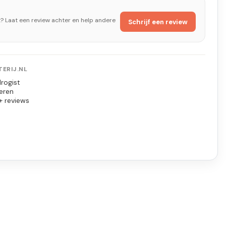
t? Laat een review achter en help andere
Schrijf een review
ERIJ.NL
rogist
eren
+ reviews