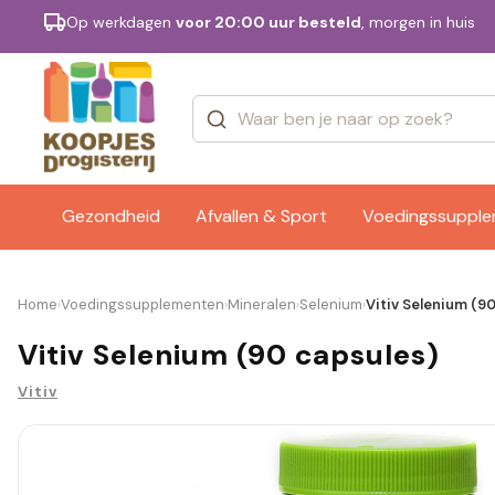
Op werkdagen
voor 20:00 uur besteld
, morgen in huis
Categorieën
Merken
Gezondheid
Afvallen & Sport
Voedingssuppl
Home
Voedingssupplementen
Mineralen
Selenium
Vitiv Selenium (9
›
›
›
›
Vitiv Selenium (90 capsules)
Vitiv