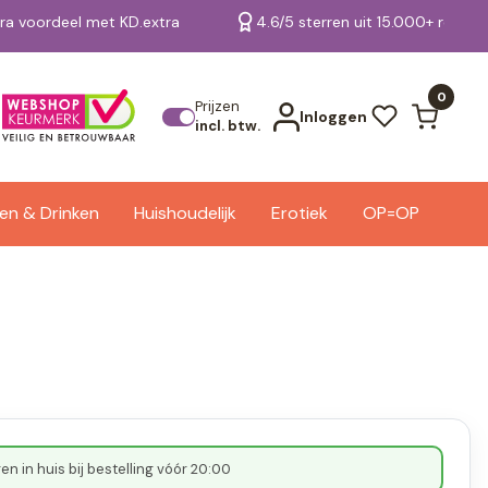
tra voordeel met KD.extra
4.6/5 sterren uit 15.000+ review
Bekijk alle resultaten
0
Prijzen
Inloggen
incl. btw.
en & Drinken
Huishoudelijk
Erotiek
OP=OP
n in huis bij bestelling vóór 20:00