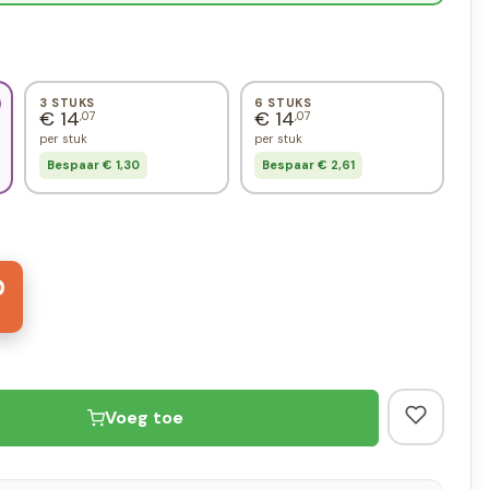
3 STUKS
6 STUKS
€ 14
€ 14
,07
,07
per stuk
per stuk
Bespaar € 1,30
Bespaar € 2,61
0
Voeg toe