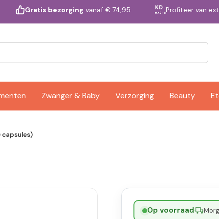
KD.
Profiteer van ex
Gratis bezorging
vanaf € 74,95
extra
ementen
Zwanger & Baby
Verzorging
Beauty
Et
0 capsules)
Op voorraad
·
Morge