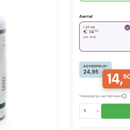
Aantal
1 STUK
€ 14
,50
per stuk
ADVIESPRIJS*
24,95
14,
5
*Adviesprijs van fabrikant
i