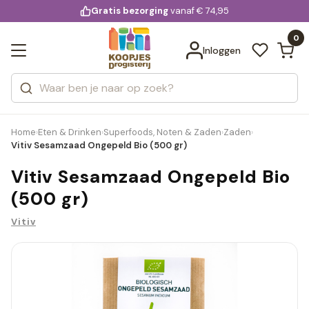
KD.
Gratis bezorging
voor 20:00 uur besteld
vanaf € 74,95
Bekijk alle resultaten
extra
Zoeken
0
Categorieën
Inloggen
Merken
Home
Eten & Drinken
Superfoods, Noten & Zaden
Zaden
›
›
›
›
Vitiv Sesamzaad Ongepeld Bio (500 gr)
Vitiv Sesamzaad Ongepeld Bio
(500 gr)
Vitiv