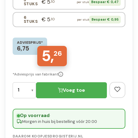
€ 5
,10
Bespaar € 0,47
per stuk
STUKS
6
€ 5
,10
Bespaar € 0,95
per stuk
STUKS
ADVIESPRIJS*
6,75
5,
26
*Adviesprijs van fabrikant
i
Voeg toe
Op voorraad
·
Morgen in huis bij bestelling vóór 20:00
DAAROM KOOPJESDROGISTERIJ.NL