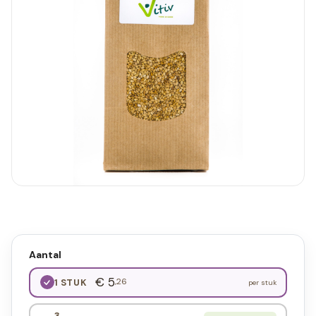
Aantal
€ 5
,26
1 STUK
per stuk
3