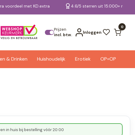
tra voordeel met KD.extra
4.6/5 sterren uit 15.000+ review
Bekijk alle resultaten
0
Prijzen
Inloggen
incl. btw.
en & Drinken
Huishoudelijk
Erotiek
OP=OP
n in huis bij bestelling vóór 20:00