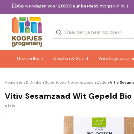
Op werkdagen
voor 20:00 uur besteld
, morgen in huis
Categorieën
Merken
Gezondheid
Afvallen & Sport
Voedingssuppl
Home
Eten & Drinken
Superfoods, Noten & Zaden
Zaden
Vitiv Sesam
›
›
›
›
Vitiv Sesamzaad Wit Gepeld Bio
Vitiv