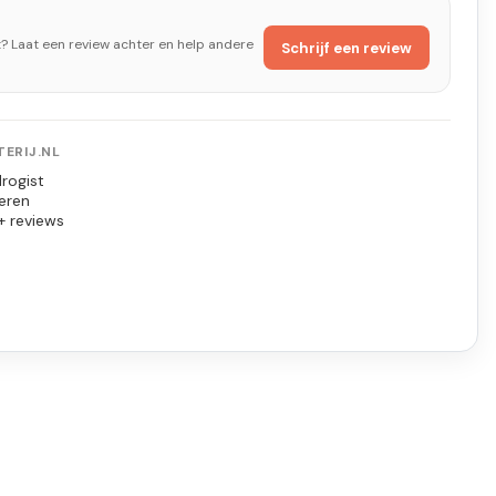
t? Laat een review achter en help andere
Schrijf een review
ERIJ.NL
rogist
eren
+ reviews