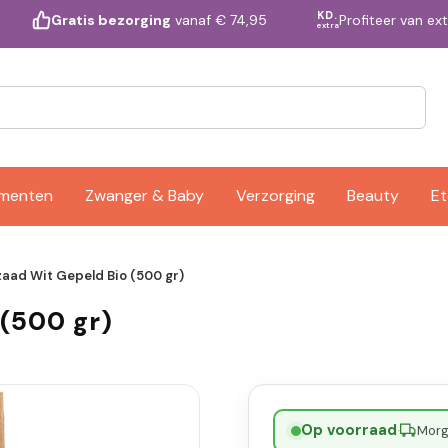
KD.
Profiteer van ex
Gratis bezorging
vanaf € 74,95
extra
ementen
Zwanger & Baby
Verzorging
Beauty
Et
zaad Wit Gepeld Bio (500 gr)
 (500 gr)
Op voorraad
·
Morge