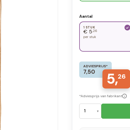
Aantal
1 STUK
€ 5
,26
per stuk
ADVIESPRIJS*
7,50
5,
26
*Adviesprijs van fabrikant
i