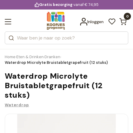
KD.
Gratis bezorging
voor 20:00 uur besteld
vanaf € 74,95
Bekijk alle resultaten
extra
Zoeken
0
Categorieën
Inloggen
Merken
Home
Eten & Drinken
Dranken
›
›
›
Waterdrop Microlyte Bruistabletgrapefruit (12 stuks)
Waterdrop Microlyte
Bruistabletgrapefruit (12
stuks)
Waterdrop