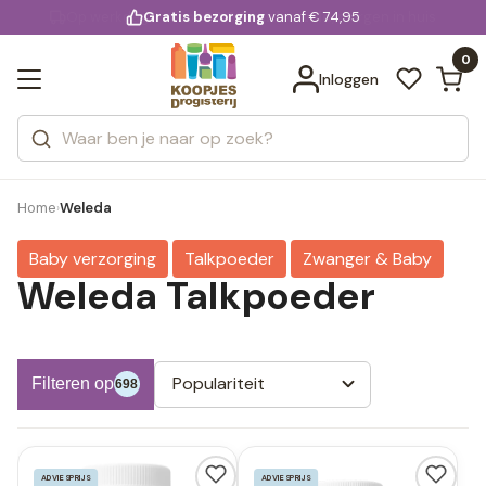
KD.
Gratis bezorging
voor 20:00 uur besteld
vanaf € 74,95
Bekijk alle resultaten
extra
Zoeken
0
Categorieën
Inloggen
Merken
Home
Weleda
›
Baby verzorging
Talkpoeder
Zwanger & Baby
Weleda Talkpoeder
Populariteit
Filteren op
698
ADVIESPRIJS
ADVIESPRIJS