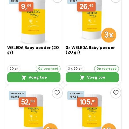
13,99
41,97
9,
26,
09
45
WELEDA Baby poeder (20
3x WELEDA Baby poeder
gr)
(20 gr)
20 gr
Op voorraad
3 x 20 gr
Op voorraad
Voeg toe
Voeg toe
ADVIESPRIJS
ADVIESPRIJS
83,94
167,88
52,
105,
90
81