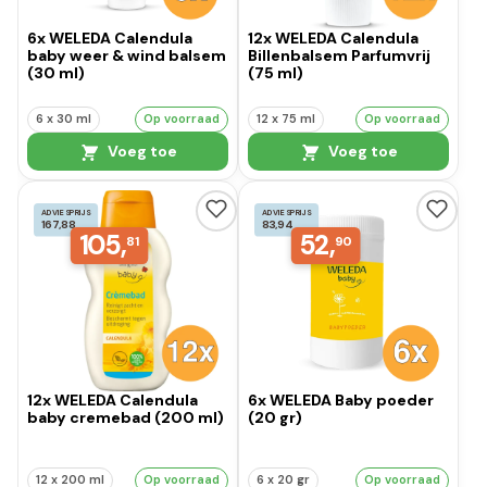
6x WELEDA Calendula
12x WELEDA Calendula
baby weer & wind balsem
Billenbalsem Parfumvrij
(30 ml)
(75 ml)
6 x 30 ml
Op voorraad
12 x 75 ml
Op voorraad
Voeg toe
Voeg toe
ADVIESPRIJS
ADVIESPRIJS
167,88
83,94
105,
52,
81
90
12x WELEDA Calendula
6x WELEDA Baby poeder
baby cremebad (200 ml)
(20 gr)
12 x 200 ml
Op voorraad
6 x 20 gr
Op voorraad