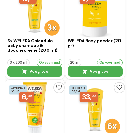
3x WELEDA Calendula
WELEDA Baby poeder (20
baby shampoo &
gr)
douchecreme (200 ml)
3 x 200 ml
Op voorraad
20 gr
Op voorraad
Voeg toe
Voeg toe
ADVIESPRIJS
ADVIESPRIJS
10,49
53,94
6,
33,
82
99