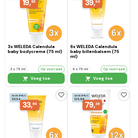
19,
39,
85
69
3x WELEDA Calendula
6x WELEDA Calendula
baby bodycreme (75 ml)
baby billenbalsem (75
ml)
3 x 75 ml
Op voorraad
6 x 75 ml
Op voorraad
Voeg toe
Voeg toe
ADVIESPRIJS
ADVIESPRIJS
53,94
125,88
33,
79,
99
38