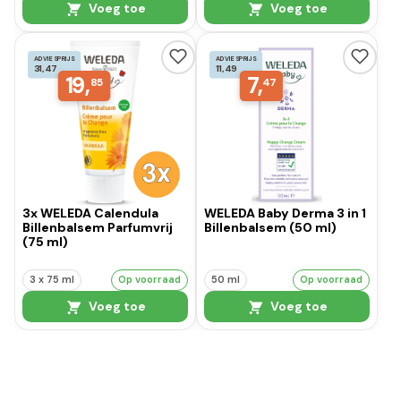
Voeg toe
Voeg toe
ADVIESPRIJS
ADVIESPRIJS
31,47
11,49
19,
7,
85
47
3x WELEDA Calendula
WELEDA Baby Derma 3 in 1
Billenbalsem Parfumvrij
Billenbalsem (50 ml)
(75 ml)
3 x 75 ml
Op voorraad
50 ml
Op voorraad
Voeg toe
Voeg toe