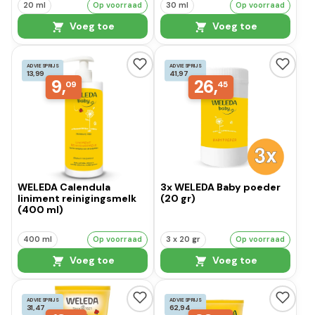
20 ml
Op voorraad
30 ml
Op voorraad
Voeg toe
Voeg toe
ADVIESPRIJS
ADVIESPRIJS
13,99
41,97
9,
26,
09
45
WELEDA Calendula
3x WELEDA Baby poeder
liniment reinigingsmelk
(20 gr)
(400 ml)
400 ml
Op voorraad
3 x 20 gr
Op voorraad
Voeg toe
Voeg toe
ADVIESPRIJS
ADVIESPRIJS
31,47
62,94