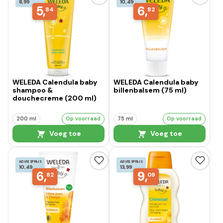
8,99
10,49
5,
6,
84
82
WELEDA Calendula baby
WELEDA Calendula baby
shampoo &
billenbalsem (75 ml)
douchecreme (200 ml)
200 ml
Op voorraad
75 ml
Op voorraad
Voeg toe
Voeg toe
ADVIESPRIJS
ADVIESPRIJS
10,49
13,99
6,
9,
82
09