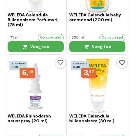
WELEDA Calendula
WELEDA Calendula baby
Billenbalsem Parfumvrij
cremebad (200 ml)
(75 ml)
75 ml
Op voorraad
200 ml
Op voorraad
Voeg toe
Voeg toe
ADVIESPRIJS
ADVIESPRIJS
9,99
5,49
6,
3,
49
57
WELEDA Rhinodoron
WELEDA Calendula
neusspray (20 ml)
billenbalsem (30 ml)