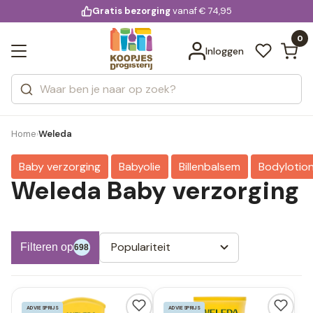
KD.
Gratis bezorging
voor 20:00 uur besteld
vanaf € 74,95
Bekijk alle resultaten
extra
Zoeken
0
Categorieën
Inloggen
Merken
Home
Weleda
›
Baby verzorging
Babyolie
Billenbalsem
Bodylotio
Weleda Baby verzorging
Populariteit
Filteren op
698
ADVIESPRIJS
ADVIESPRIJS