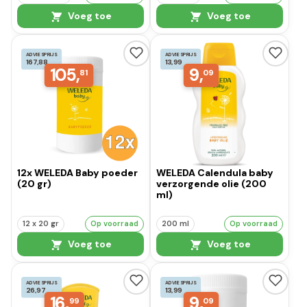
Voeg toe
Voeg toe
ADVIESPRIJS
ADVIESPRIJS
167,88
13,99
105,
9,
81
09
12x WELEDA Baby poeder
WELEDA Calendula baby
(20 gr)
verzorgende olie (200
ml)
12 x 20 gr
Op voorraad
200 ml
Op voorraad
Voeg toe
Voeg toe
ADVIESPRIJS
ADVIESPRIJS
26,97
13,99
16,
9,
99
09