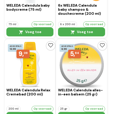
WELEDA Calendula baby
6x WELEDA Calendula
bodycreme (75 ml)
baby shampoo &
douchecreme (200 ml)
75 ml
Op voorraad
6 x 200 ml
Op voorraad
Voeg toe
Voeg toe
ADVIESPRIJS
ADVIESPRIJS
13,99
8,99
9,
5,
09
84
WELEDA Calendula Relax
WELEDA Calendula alles-
Cremebad (200 ml)
in-een balsem (25 gr)
200 ml
Op voorraad
25 gr
Op voorraad