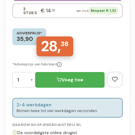
3
€ 14
,19
Bespaar € 1,32
per stuk
STUKS
ADVIESPRIJS*
35,90
28,
38
*Adviesprijs van fabrikant
i
Voeg toe
2-4 werkdagen
Binnen twee tot vier werkdagen verzonden
DAAROM KOOPJESDROGISTERIJ.NL
De voordeligste online drogist