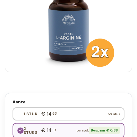
Aantal
€ 14
,63
1 STUK
per stuk
2
€ 14
,19
Bespaar € 0,88
per stuk
STUKS