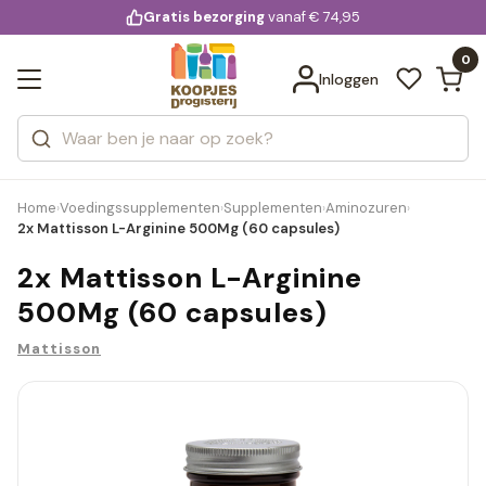
KD.
Gratis bezorging
voor 20:00 uur besteld
vanaf € 74,95
Bekijk alle resultaten
extra
Zoeken
0
Categorieën
Inloggen
Merken
Home
Voedingssupplementen
Supplementen
Aminozuren
›
›
›
›
2x Mattisson L-Arginine 500Mg (60 capsules)
2x Mattisson L-Arginine
500Mg (60 capsules)
Mattisson