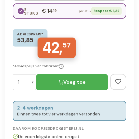
3
€ 14
,19
Bespaar € 1,32
per stuk
STUKS
ADVIESPRIJS*
53,85
42,
57
*Adviesprijs van fabrikant
i
Voeg toe
2-4 werkdagen
Binnen twee tot vier werkdagen verzonden
DAAROM KOOPJESDROGISTERIJ.NL
De voordeligste online drogist