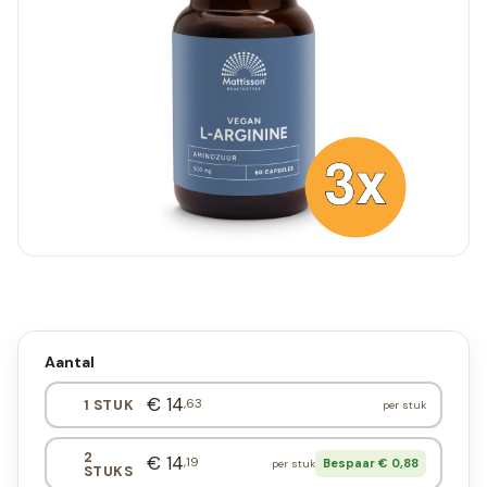
Aantal
€ 14
,63
1 STUK
per stuk
2
€ 14
,19
Bespaar € 0,88
per stuk
STUKS