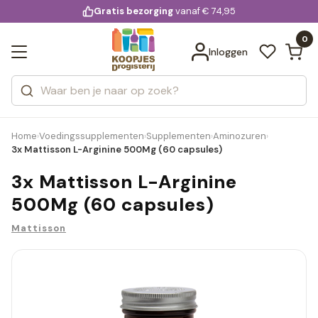
KD.
Gratis bezorging
voor 20:00 uur besteld
vanaf € 74,95
Bekijk alle resultaten
extra
Zoeken
0
Categorieën
Inloggen
Merken
Home
Voedingssupplementen
Supplementen
Aminozuren
›
›
›
›
3x Mattisson L-Arginine 500Mg (60 capsules)
3x Mattisson L-Arginine
500Mg (60 capsules)
Mattisson